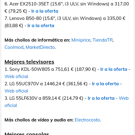
6. Acer EX2510-35ET (15.6", i3 ULV, sin Windows) a 317,00
€ (79,25 €) -
Ir a la oferta
7. Lenovo B50-80 (15.6", i3 ULV, sin Windows) a 335,00 €
(83,88 €) -
Ir a la oferta
Más chollos de informática en:
Miniprice
,
TiendaTR
,
Coolmod
,
MarketDirecto
.
Mejores televisores
1. Sony KDL-50W805 a 751,61 € (187,90 €) -
Ir a la oferta
-
Web oficial
2. LG 55UC970V a 1446,24 € (361,56 €) -
Ir a la oferta
-
Web oficial
3. LG 55LF630V a 859,14 € (214,79 €) -
Ir a la oferta
-
Web
oficial
Más chollos de vídeo y audio en:
Electrocosto
.
Mejores consolas