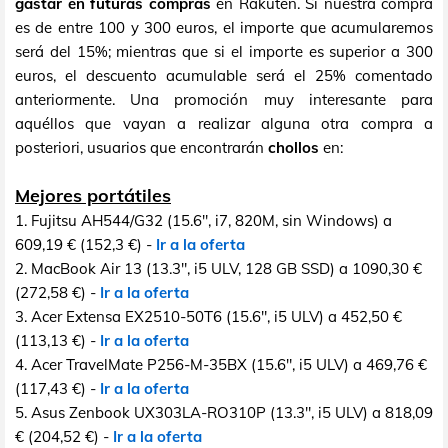
gastar en futuras compras
en Rakuten. Si nuestra compra
es de entre 100 y 300 euros, el importe que acumularemos
será del 15%; mientras que si el importe es superior a 300
euros, el descuento acumulable será el 25% comentado
anteriormente. Una promoción muy interesante para
aquéllos que vayan a realizar alguna otra compra a
posteriori, usuarios que encontrarán
chollos
en:
Mejores portátiles
1. Fujitsu AH544/G32 (15.6", i7, 820M, sin Windows) a
609,19 € (152,3 €) -
Ir a la oferta
2. MacBook Air 13 (13.3", i5 ULV, 128 GB SSD) a 1090,30 €
(272,58 €) -
Ir a la oferta
3. Acer Extensa EX2510-50T6 (15.6", i5 ULV) a 452,50 €
(113,13 €) -
Ir a la oferta
4. Acer TravelMate P256-M-35BX (15.6", i5 ULV) a 469,76 €
(117,43 €) -
Ir a la oferta
5. Asus Zenbook UX303LA-RO310P (13.3", i5 ULV) a 818,09
€ (204,52 €) -
Ir a la oferta