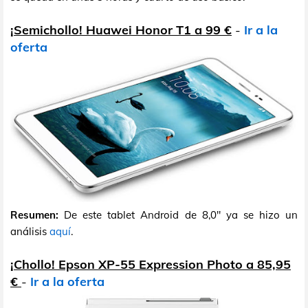
¡Semichollo! Huawei Honor T1 a 99 €
-
Ir a la
oferta
Resumen:
De este tablet Android de 8,0" ya se hizo un
análisis
aquí
.
¡Chollo! Epson XP-55 Expression Photo a 85,95
€
-
Ir a la oferta