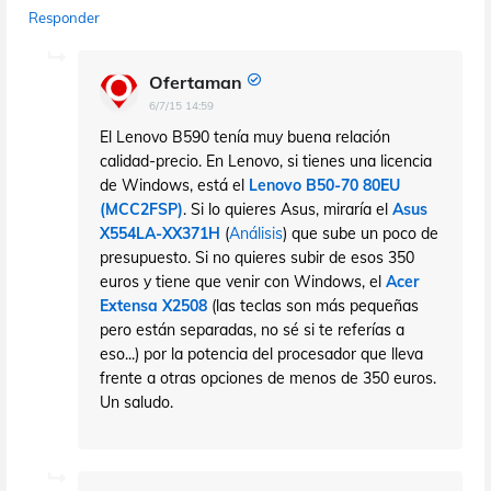
Responder
Ofertaman
6/7/15 14:59
El Lenovo B590 tenía muy buena relación
calidad-precio. En Lenovo, si tienes una licencia
de Windows, está el
Lenovo B50-70 80EU
(MCC2FSP)
. Si lo quieres Asus, miraría el
Asus
X554LA-XX371H
(
Análisis
) que sube un poco de
presupuesto. Si no quieres subir de esos 350
euros y tiene que venir con Windows, el
Acer
Extensa X2508
(las teclas son más pequeñas
pero están separadas, no sé si te referías a
eso...) por la potencia del procesador que lleva
frente a otras opciones de menos de 350 euros.
Un saludo.