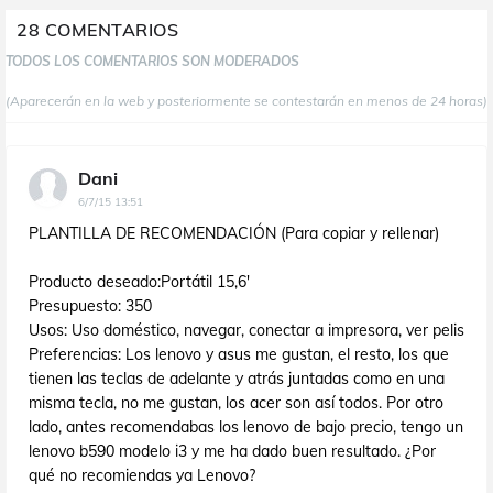
28 COMENTARIOS
TODOS LOS COMENTARIOS SON MODERADOS
(Aparecerán en la web y posteriormente se contestarán en menos de 24 horas)
Dani
6/7/15 13:51
PLANTILLA DE RECOMENDACIÓN (Para copiar y rellenar)
Producto deseado:Portátil 15,6'
Presupuesto: 350
Usos: Uso doméstico, navegar, conectar a impresora, ver pelis
Preferencias: Los lenovo y asus me gustan, el resto, los que
tienen las teclas de adelante y atrás juntadas como en una
misma tecla, no me gustan, los acer son así todos. Por otro
lado, antes recomendabas los lenovo de bajo precio, tengo un
lenovo b590 modelo i3 y me ha dado buen resultado. ¿Por
qué no recomiendas ya Lenovo?