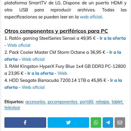
plataforma SmartTV de LG. Dispone de un puerto HDMI y
otro USB para reproducir archivos. Todas las
especificaciones se pueden leer en la
web oficial
.
Otros componentes y periféricos para PC
1. Ratón gaming SteelSeries Sensei a 49,95 € -
Ir a la oferta
-
Web oficial
2. Pack Cooler Master CM Storm Octane a 36,95 € -
Ir a la
oferta
-
Web oficial
3. RAM Kingston HyperX Fury Blue 1x4 GB DDR3 PC-12800
a 23,95 € -
Ir a la oferta
-
Web
4. HDD Seagate Barracuda 7200.14 1TB a 45,95 € -
Ir a la
oferta
-
Web oficial
Etiquetas:
accesorios
pccomponentes
portátil
rebajas
tablet
televisor