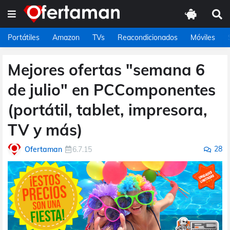
Portátiles
Amazon
TVs
Reacondicionados
Móviles
Mejores ofertas "semana 6
de julio" en PCComponentes
(portátil, tablet, impresora,
TV y más)
28
Ofertaman
6.7.15