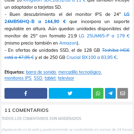
un adaptador a tarjetas SD.
- Buen descubrimiento el del monitor IPS de 24"
LG
24MB56HQ-B a 144,90 €
que incorpora un soporte
regulable en altura. Aún quedan unidades disponibles del
monitor de 25" con formato 21:9
LG 25UM65-P a 179 €
(mismo precio también en
Amazon
).
- En ofertas de unidades SSD, el de 128 GB
Toshiba HG6
está a 47,95 €
y el de 250 GB
Crucial BX100 a 83,95 €
.
Etiquetas:
barra de sonido
mercadillo tecnológico
monitores IPS
SSD
tablet
televisor
11 COMENTARIOS
TODOS LOS COMENTARIOS SON MODERADOS
(Aparecerán en la web y posteriormente se contestarán en menos de 24 horas)