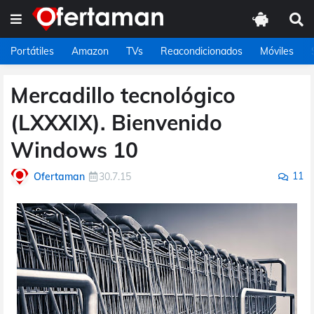
Portátiles
Amazon
TVs
Reacondicionados
Móviles
Mercadillo tecnológico
(LXXXIX). Bienvenido
Windows 10
11
Ofertaman
30.7.15