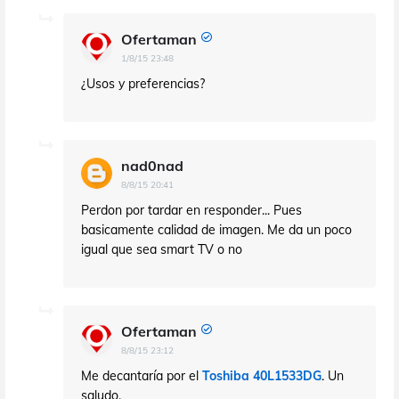
Ofertaman
1/8/15 23:48
¿Usos y preferencias?
nad0nad
8/8/15 20:41
Perdon por tardar en responder... Pues
basicamente calidad de imagen. Me da un poco
igual que sea smart TV o no
Ofertaman
8/8/15 23:12
Me decantaría por el
Toshiba 40L1533DG
. Un
saludo.