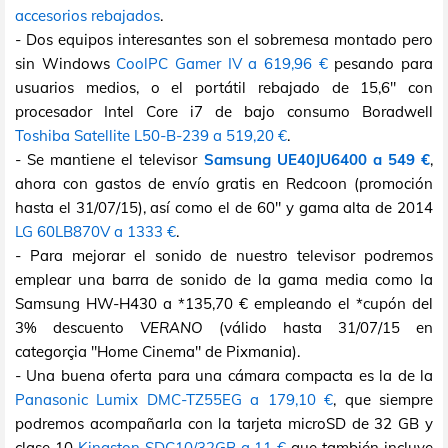
accesorios rebajados
.
- Dos equipos interesantes son el sobremesa montado pero
sin Windows
CoolPC Gamer IV a 619,96 €
pesando para
usuarios medios, o el portátil rebajado de 15,6" con
procesador Intel Core i7 de bajo consumo Boradwell
Toshiba Satellite L50-B-239 a 519,20 €
.
- Se mantiene el televisor
Samsung UE40JU6400 a 549 €
,
ahora con gastos de envío gratis en Redcoon (promoción
hasta el 31/07/15), así como el de 60" y gama alta de 2014
LG 60LB870V a 1333 €
.
- Para mejorar el sonido de nuestro televisor podremos
emplear una barra de sonido de la gama media como la
Samsung HW-H430 a *135,70 € empleando el *cupón del
3% descuento
VERANO
(válido hasta 31/07/15 en
categorçia "Home Cinema" de Pixmania).
- Una buena oferta para una cámara compacta es la de la
Panasonic Lumix DMC-TZ55EG a 179,10 €
, que siempre
podremos acompañarla con la tarjeta microSD de 32 GB y
clase 10
Kingston SDC10/32GB a 11 €
que también incluye