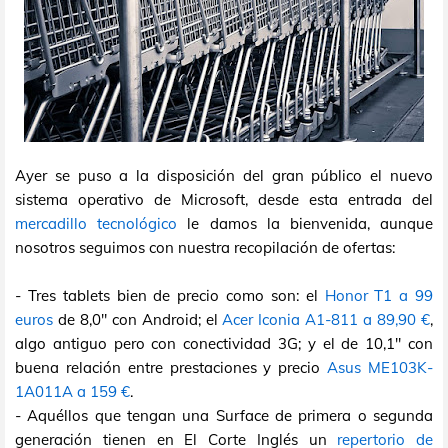
Ayer se puso a la disposición del gran público el nuevo
sistema operativo de Microsoft, desde esta entrada del
mercadillo tecnológico
le damos la bienvenida, aunque
nosotros seguimos con nuestra recopilación de ofertas:
- Tres tablets bien de precio como son: el
Honor T1 a 99
euros
de 8,0" con Android; el
Acer Iconia A1-811 a 89,90 €
,
algo antiguo pero con conectividad 3G; y el de 10,1" con
buena relación entre prestaciones y precio
Asus ME103K-
1A011A a 159 €
.
- Aquéllos que tengan una Surface de primera o segunda
generación tienen en El Corte Inglés un
repertorio de