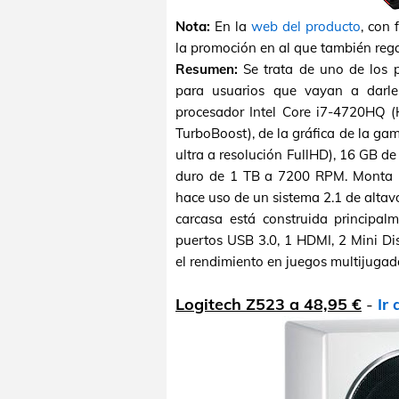
Nota:
En la
web del producto
, con 
la promoción en al que también reg
Resumen:
Se trata de uno de los p
para usuarios que vayan a darl
procesador Intel Core i7-4720HQ 
TurboBoost), de la gráfica de la g
ultra a resolución FullHD), 16 GB
duro de 1 TB a 7200 RPM. Monta u
hace uso de un sistema 2.1 de altav
carcasa está construida principa
puertos USB 3.0, 1 HDMI, 2 Mini Dis
el rendimiento en juegos multijugad
Logitech Z523 a 48,95 €
-
Ir 