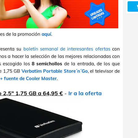
les de la promoción
aquí
.
resenta su
boletín semanal de interesantes ofertas
con
os a hacer la selección de las mejores relacionadas con
s escogido los
8 semichollos
de la entrada, de los que
de 1,75 GB
Verbatim Portable Store´n´Go
, el televisor de
 + fuente de Cooler Master
.
 2,5" 1,75 GB a 64,95 €
-
Ir a la oferta