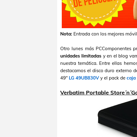
Nota:
Entrada con los mejores móvi
Otro lunes más PCComponentes p
unidades limitadas
y en el blog vam
nuestra temática. Entre ellas hemo
destacamos el disco duro externo 
49"
LG 49UB830V
y el pack de
caja
Verbatim Portable Store´n´Go