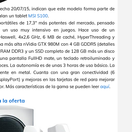
fecha 20/07/15, indican que este modelo forma parte de
alan un tablet
MSI S100
.
ortátiles de 17,3" más potentes del mercado, pensado
e un uso muy intensivo en juegos. Hace uso de un
(Haswell, 4x2,6 GHz, 6 MB de caché, HyperThreading y
ama más alta nVidia GTX 980M con 4 GB GDDR5 (detalles
 de RAM DDR3 y un SSD completo de 128 GB más un disco
na pantalla FullHD mate, un teclado retroiluminado y
oces. La autonomía es de unas 3 horas de uso básico. La
lmente en metal. Cuanta con una gran conectividad (6
playPort) y mejoras en las tarjetas de red para mejorar
or. Más características de la gama se pueden leer
aquí
.
a la oferta