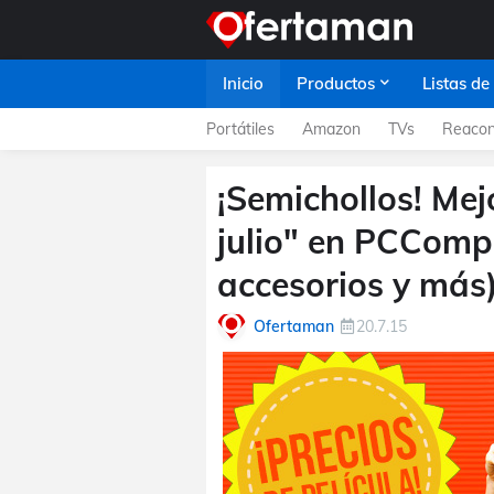
Inicio
Productos
Listas de
Portátiles
Amazon
TVs
Reacon
¡Semichollos! Me
julio" en PCCompo
accesorios y más
Ofertaman
20.7.15