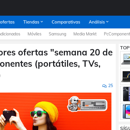
 ofertas
Tiendas
Comparativas
Análisis
dicionados
Móviles
Samsung
Media Markt
PcComponent
TOP
jores ofertas "semana 20 de
nentes (portátiles, TVs,
)
25
SÍG