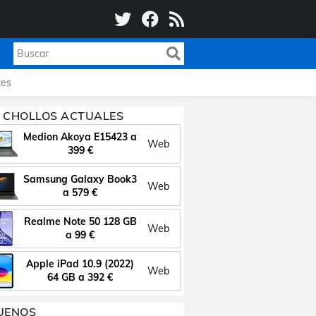
es
 CHOLLOS ACTUALES
Medion Akoya E15423 a
Web
399 €
Samsung Galaxy Book3
Web
a 579 €
Realme Note 50 128 GB
Web
a 99 €
Apple iPad 10.9 (2022)
Web
64 GB a 392 €
UENOS