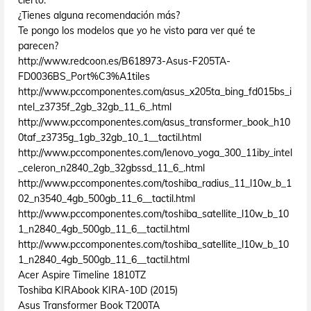
cierto.
¿Tienes alguna recomendación más?
Te pongo los modelos que yo he visto para ver qué te
parecen?
http://www.redcoon.es/B618973-Asus-F205TA-
FD0036BS_Port%C3%A1tiles
http://www.pccomponentes.com/asus_x205ta_bing_fd015bs_i
ntel_z3735f_2gb_32gb_11_6_.html
http://www.pccomponentes.com/asus_transformer_book_h10
0taf_z3735g_1gb_32gb_10_1__tactil.html
http://www.pccomponentes.com/lenovo_yoga_300_11iby_intel
_celeron_n2840_2gb_32gbssd_11_6_.html
http://www.pccomponentes.com/toshiba_radius_11_l10w_b_1
02_n3540_4gb_500gb_11_6__tactil.html
http://www.pccomponentes.com/toshiba_satellite_l10w_b_10
1_n2840_4gb_500gb_11_6__tactil.html
http://www.pccomponentes.com/toshiba_satellite_l10w_b_10
1_n2840_4gb_500gb_11_6__tactil.html
Acer Aspire Timeline 1810TZ
Toshiba KIRAbook KIRA-10D (2015)
Asus Transformer Book T200TA