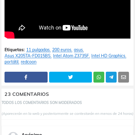
Etiquetas:
11 pulgadas
200 euros
asus
Asus X205TA-FD015BS
Intel Atom Z3735F
Intel HD Graphics
portátil
redcoon
23 COMENTARIOS
TODOS LOS COMENTARIOS SON MODERADOS
(Aparecerán en la web y posteriormente se contestarán en menos de 24 horas)
Anónimo