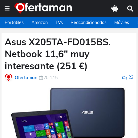
Portátiles
Amazon
TVs
Reacondicionados
Móviles
Asus X205TA-FD015BS.
Netbook 11,6" muy
interesante (251 €)
23
Ofertaman
20.4.15