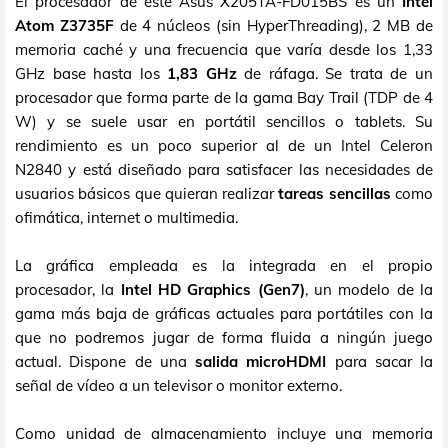
El procesador de este Asus X205TA-FD015BS es un
Intel
Atom Z3735F
de 4 núcleos (sin HyperThreading), 2 MB de
memoria caché y una frecuencia que varía desde los 1,33
GHz base hasta los
1,83 GHz
de ráfaga. Se trata de un
procesador que forma parte de la gama Bay Trail (TDP de 4
W) y se suele usar en portátil sencillos o tablets. Su
rendimiento es un poco superior al de un Intel Celeron
N2840 y está diseñado para satisfacer las necesidades de
usuarios básicos que quieran realizar
tareas sencillas
como
ofimática, internet o multimedia.
La gráfica empleada es la integrada en el propio
procesador, la
Intel HD Graphics (Gen7)
, un modelo de la
gama más baja de gráficas actuales para portátiles con la
que no podremos jugar de forma fluida a ningún juego
actual. Dispone de una
salida microHDMI
para sacar la
señal de vídeo a un televisor o monitor externo.
Como unidad de almacenamiento incluye una memoria