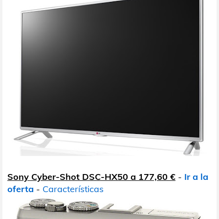
Sony Cyber-Shot DSC-HX50 a 177,60 €
-
Ir a la
oferta
-
Características