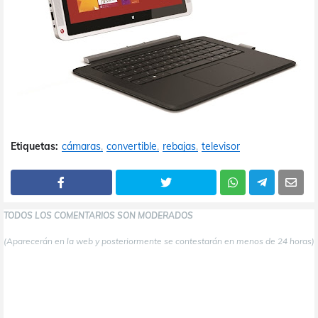
Etiquetas:
cámaras
convertible
rebajas
televisor
TODOS LOS COMENTARIOS SON MODERADOS
(Aparecerán en la web y posteriormente se contestarán en menos de 24 horas)