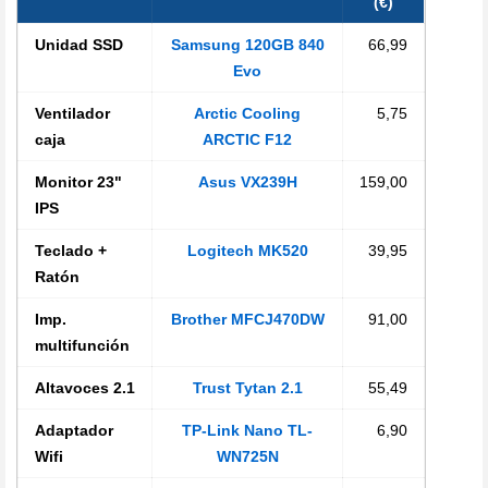
(€)
Unidad SSD
Samsung 120GB 840
66,99
Evo
Ventilador
Arctic Cooling
5,75
caja
ARCTIC F12
Monitor 23"
Asus VX239H
159,00
IPS
Teclado +
Logitech MK520
39,95
Ratón
Imp.
Brother MFCJ470DW
91,00
multifunción
Altavoces 2.1
Trust Tytan 2.1
55,49
Adaptador
TP-Link Nano TL-
6,90
Wifi
WN725N