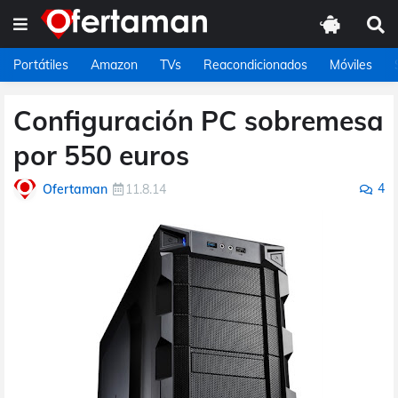
Portátiles
Amazon
TVs
Reacondicionados
Móviles
Configuración PC sobremesa
por 550 euros
4
Ofertaman
11.8.14