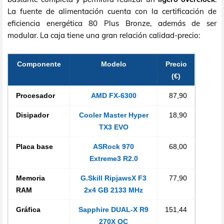
La fuente de alimentación cuenta con la certificación de
eficiencia energética 80 Plus Bronze, además de ser
modular. La caja tiene una gran relación calidad-precio:
Componente
Modelo
Precio
(€)
Procesador
AMD FX-6300
87,90
Disipador
Cooler Master Hyper
18,90
TX3 EVO
Placa base
ASRock 970
68,00
Extreme3 R2.0
Memoria
G.Skill RipjawsX F3
77,90
RAM
2x4 GB 2133 MHz
Gráfica
Sapphire DUAL-X R9
151,44
270X OC