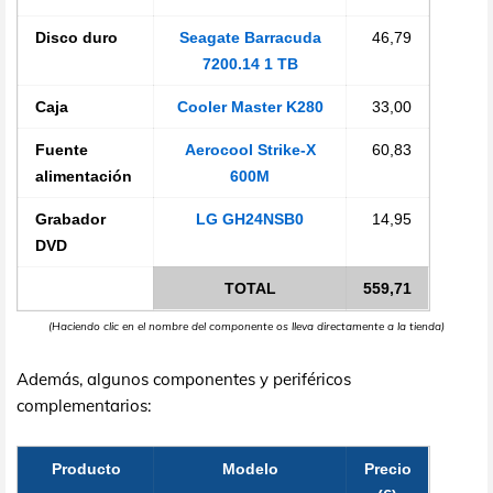
Disco duro
Seagate Barracuda
46,79
7200.14 1 TB
Caja
Cooler Master K280
33,00
Fuente
Aerocool Strike-X
60,83
alimentación
600M
Grabador
LG GH24NSB0
14,95
DVD
TOTAL
559,71
(Haciendo clic en el nombre del componente os lleva directamente a la tienda)
Además, algunos componentes y periféricos
complementarios:
Producto
Modelo
Precio