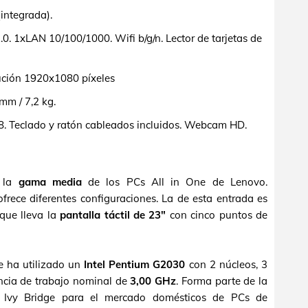
integrada).
. 1xLAN 10/100/1000. Wifi b/g/n. Lector de tarjetas de
olución 1920x1080 píxeles
m / 7,2 kg.
 Teclado y ratón cableados incluidos. Webcam HD.
a la
gama media
de los PCs All in One de Lenovo.
rece diferentes configuraciones. La de esta entrada es
que lleva la
pantalla táctil de 23"
con cinco puntos de
e ha utilizado un
Intel Pentium G2030
con 2 núcleos, 3
cia de trabajo nominal de
3,00 GHz
. Forma parte de la
l Ivy Bridge para el mercado domésticos de PCs de