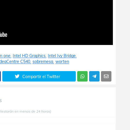
 in one
Intel HD Graphics
Intel Ivy Bridge
IdeaCentre C540
sobremesa
worten
Compartir el Twitter
S
ntestarán en menos de 24 horas)