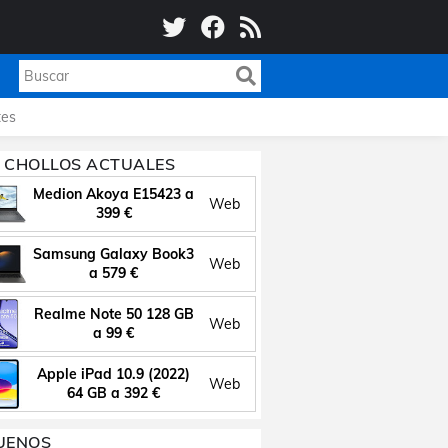
es
 CHOLLOS ACTUALES
Medion Akoya E15423 a
Web
399 €
Samsung Galaxy Book3
Web
a 579 €
Realme Note 50 128 GB
Web
a 99 €
Apple iPad 10.9 (2022)
Web
64 GB a 392 €
UENOS