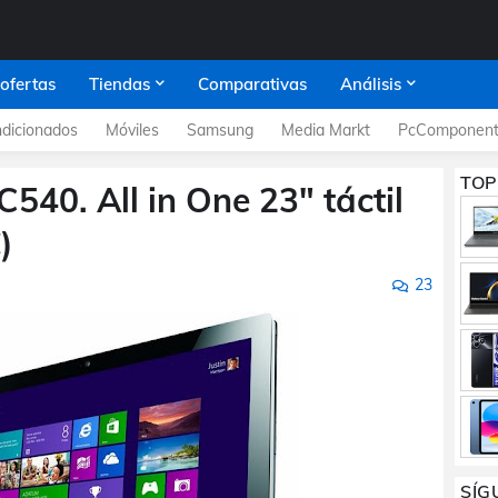
 ofertas
Tiendas
Comparativas
Análisis
dicionados
Móviles
Samsung
Media Markt
PcComponent
TOP
C540. All in One 23" táctil
)
23
SÍG