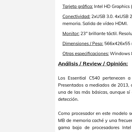
Tarjeta gráfica:
Intel HD Graphics (
Conectividad:
2xUSB 3.0. 4xUSB 2.0
memoria. Salida de vídeo HDMI.
Monitor:
23" brillante táctil. Res
Dimensiones / Peso:
566x426x55 m
Otras especificaciones:
Windows 8.
Análisis / Review / Opinión:
Los Essential C540 pertenecen 
Presentados a mediados de 2013, of
una de las más básicas, aunque sí 
detección.
Como procesador en este modelo s
MB de memoria caché y una frecuen
gama baja de procesadores Inte