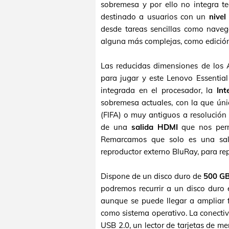
sobremesa y por ello no integra t
destinado a usuarios con un
nivel
desde tareas sencillas como navega
alguna más complejas, como edición
Las reducidas dimensiones de los
para jugar y este Lenovo Essentia
integrada en el procesador, la
Int
sobremesa actuales, con la que ún
(FIFA) o muy antiguos a resolución 
de una
salida HDMI
que nos permi
Remarcamos que solo es una sal
reproductor externo BluRay, para rep
Dispone de un disco duro de
500 G
podremos recurrir a un disco duro
aunque se puede llegar a ampliar 
como sistema operativo. La conecti
USB 2.0, un lector de tarjetas de 