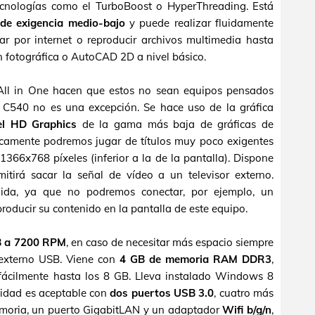
ecnologías como el TurboBoost o HyperThreading. Está
 de exigencia medio-bajo
y puede realizar fluidamente
r por internet o reproducir archivos multimedia hasta
 fotográfica o AutoCAD 2D a nivel básico.
 All in One hacen que estos no sean equipos pensados
l C540 no es una excepción. Se hace uso de la gráfica
el HD Graphics
de la gama más baja de gráficas de
icamente podremos jugar de títulos muy poco exigentes
1366x768 píxeles (inferior a la de la pantalla). Dispone
tirá sacar la señal de vídeo a un televisor externo.
ida, ya que no podremos conectar, por ejemplo, un
roducir su contenido en la pantalla de este equipo.
B a 7200 RPM
, en caso de necesitar más espacio siempre
 externo USB. Viene con
4 GB de memoria RAM DDR3
,
fácilmente hasta los 8 GB. Lleva instalado Windows 8
vidad es aceptable con
dos puertos USB 3.0
, cuatro más
memoria, un puerto GigabitLAN y un adaptador
Wifi b/g/n
,