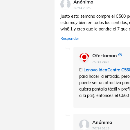
Anónimo
5/7/14 23:25
Justo esta semana compre el C560 pa
esta muy bien en todos los sentidos, 
win8.1 y creo que le pondre el 7 que 
Responder
Ofertaman
7/7/14 01:37
El
Lenovo IdeaCentre C56
para hacer la entrada, pero 
puede ser un atractivo par
quiera pantalla táctil y pr
a la par), entonces el C560
Anónimo
7/7/14 09:19