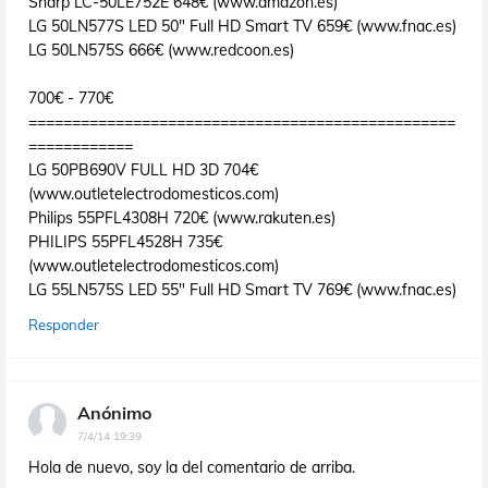
Sharp LC-50LE752E 648€ (www.amazon.es)
LG 50LN577S LED 50" Full HD Smart TV 659€ (www.fnac.es)
LG 50LN575S 666€ (www.redcoon.es)
700€ - 770€
=================================================
============
LG 50PB690V FULL HD 3D 704€
(www.outletelectrodomesticos.com)
Philips 55PFL4308H 720€ (www.rakuten.es)
PHILIPS 55PFL4528H 735€
(www.outletelectrodomesticos.com)
LG 55LN575S LED 55" Full HD Smart TV 769€ (www.fnac.es)
Responder
Anónimo
7/4/14 19:39
Hola de nuevo, soy la del comentario de arriba.