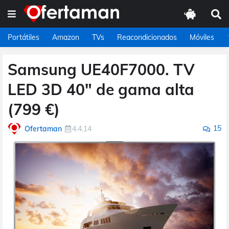
Portátiles
Amazon
TVs
Reacondicionados
Móviles
Samsung UE40F7000. TV
LED 3D 40" de gama alta
(799 €)
15
Ofertaman
4.4.14