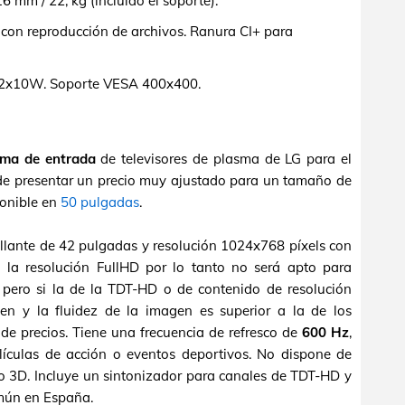
mm / 22, kg (incluido el soporte).
on reproducción de archivos. Ranura CI+ para
 2x10W. Soporte VESA 400x400.
ma de entrada
de televisores de plasma de LG para el
a de presentar un precio muy ajustado para un tamaño de
ponible en
50 pulgadas
.
illante de 42 pulgadas y resolución 1024x768 píxels con
 la resolución FullHD por lo tanto no será apto para
o pero si la de la TDT-HD o de contenido de resolución
en y la fluidez de la imagen es superior a la de los
de precios. Tiene una frecuencia de refresco de
600 Hz
,
lículas de acción o eventos deportivos. No dispone de
o 3D. Incluye un sintonizador para canales de TDT-HD y
omún en España.