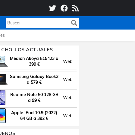
es
 CHOLLOS ACTUALES
Medion Akoya E15423 a
Web
399 €
Samsung Galaxy Book3
Web
a 579 €
Realme Note 50 128 GB
Web
a 99 €
Apple iPad 10.9 (2022)
Web
64 GB a 392 €
UENOS