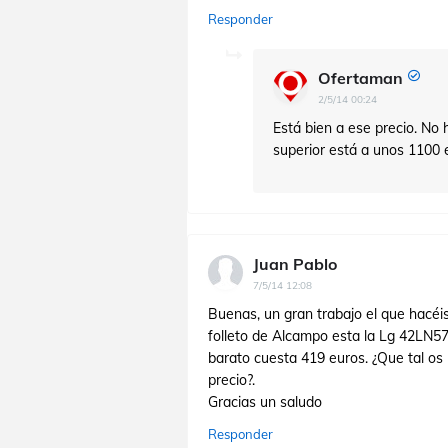
Responder
Ofertaman
2/5/14 00:24
Está bien a ese precio. No
superior está a unos 1100 
Juan Pablo
7/5/14 12:08
Buenas, un gran trabajo el que hacéi
folleto de Alcampo esta la Lg 42LN575
barato cuesta 419 euros. ¿Que tal o
precio?.
Gracias un saludo
Responder