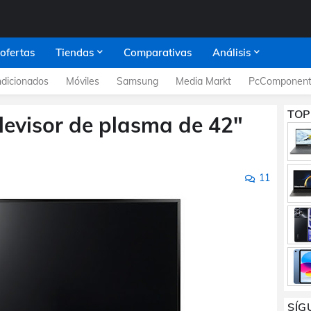
 ofertas
Tiendas
Comparativas
Análisis
dicionados
Móviles
Samsung
Media Markt
PcComponent
TOP
evisor de plasma de 42"
11
SÍG