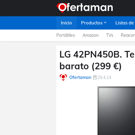
Inicio
Productos
Listas de
Portátiles
Amazon
TVs
Reacon
LG 42PN450B. Tel
barato (299 €)
Ofertaman
29.4.14