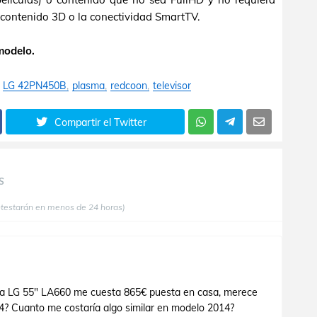
 contenido 3D o la conectividad SmartTV.
modelo.
LG 42PN450B
plasma
redcoon
televisor
Compartir el Twitter
S
ntestarán en menos de 24 horas)
a LG 55" LA660 me cuesta 865€ puesta en casa, merece
4? Cuanto me costaría algo similar en modelo 2014?