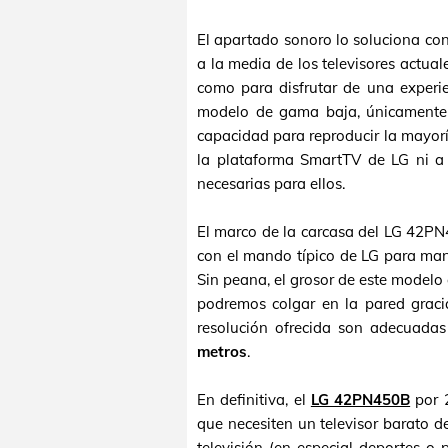
El apartado sonoro lo soluciona co
a la media de los televisores actual
como para disfrutar de una experie
modelo de gama baja, únicament
capacidad para reproducir la mayor
la plataforma SmartTV de LG ni a
necesarias para ellos.
El marco de la carcasa del LG 42P
con el mando típico de LG para man
Sin peana, el grosor de este modelo
podremos colgar en la pared grac
resolución ofrecida son adecuada
metros
.
En definitiva, el
LG 42PN450B
por 
que necesiten un televisor barato 
televisión (en especial deportes o