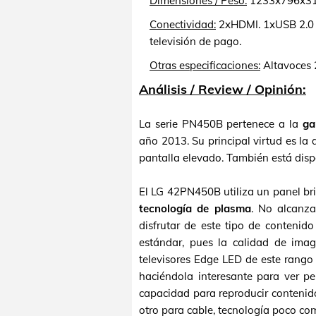
Dimensiones / Peso:
1233x796x316 
Conectividad:
2xHDMI. 1xUSB 2.0 c
televisión de pago.
Otras especificaciones:
Altavoces
Análisis / Review / Opinión:
La serie PN450B pertenece a la
ga
año 2013. Su principal virtud es l
pantalla elevado. También está dis
El LG 42PN450B utiliza un panel br
tecnología de plasma
. No alcanza
disfrutar de este tipo de contenid
estándar, pues la calidad de imag
televisores Edge LED de este rango 
haciéndola interesante para ver pe
capacidad para reproducir contenid
otro para cable, tecnología poco c