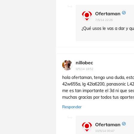
Ofertaman
7/5/14 22:26
¿Qué usos le vas a dar y qu
nillobec
9/5/14 18:52
hola ofertaman, tengo una duda, esto
42w655a, lg 42la6200, panasonic L42E
me es tan importante el 3d ni que sea 
muchas gracias por todos tus aportes..
Responder
Ofertaman
10/5/14 00:47