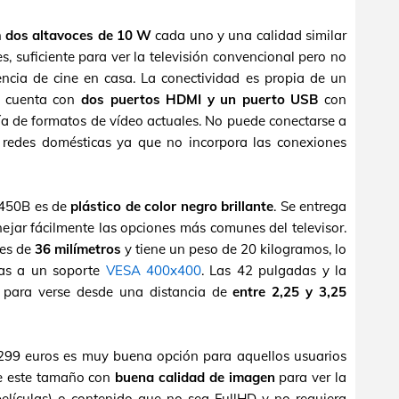
n
dos altavoces de 10 W
cada uno y una calidad similar
es, suficiente para ver la televisión convencional pero no
ncia de cine en casa. La conectividad es propia de un
e cuenta con
dos puertos HDMI y un puerto USB
con
ía de formatos de vídeo actuales. No puede conectarse a
 redes domésticas ya que no incorpora las conexiones
N450B es de
plástico de color negro brillante
. Se entrega
ejar fácilmente las opciones más comunes del televisor.
 es de
36 milímetros
y tiene un peso de 20 kilogramos, lo
ias a un soporte
VESA 400x400
. Las 42 pulgadas y la
s para verse desde una distancia de
entre 2,25 y 3,25
299 euros es muy buena opción para aquellos usuarios
de este tamaño con
buena calidad de imagen
para ver la
 películas) o contenido que no sea FullHD y no requiera