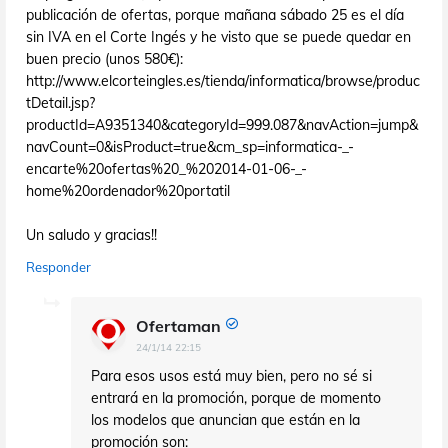
publicación de ofertas, porque mañana sábado 25 es el día
sin IVA en el Corte Ingés y he visto que se puede quedar en
buen precio (unos 580€):
http://www.elcorteingles.es/tienda/informatica/browse/produc
tDetail.jsp?
productId=A9351340&categoryId=999.087&navAction=jump&
navCount=0&isProduct=true&cm_sp=informatica-_-
encarte%20ofertas%20_%202014-01-06-_-
home%20ordenador%20portatil
Un saludo y gracias!!
Responder
Ofertaman
24/1/14 22:15
Para esos usos está muy bien, pero no sé si
entrará en la promoción, porque de momento
los modelos que anuncian que están en la
promoción son: