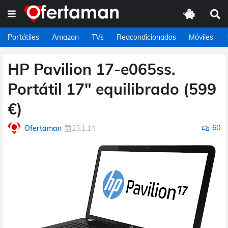
Portátiles
Amazon
TVs
Reacondicionados
Móviles
HP Pavilion 17-e065ss.
Portátil 17" equilibrado (599
€)
60
Ofertaman
23.1.14