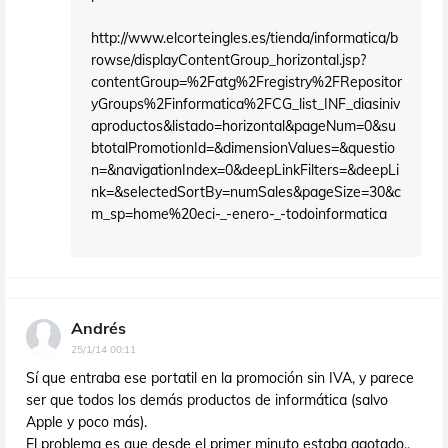
http://www.elcorteingles.es/tienda/informatica/b
rowse/displayContentGroup_horizontal.jsp?
contentGroup=%2Fatg%2Fregistry%2FRepositor
yGroups%2Finformatica%2FCG_list_INF_diasiniv
aproductos&listado=horizontal&pageNum=0&su
btotalPromotionId=&dimensionValues=&questio
n=&navigationIndex=0&deepLinkFilters=&deepLi
nk=&selectedSortBy=numSales&pageSize=30&c
m_sp=home%20eci-_-enero-_-todoinformatica
Andrés
25/1/14 00:11
Sí que entraba ese portatil en la promoción sin IVA, y parece
ser que todos los demás productos de informática (salvo
Apple y poco más).
El problema es que desde el primer minuto estaba agotado..