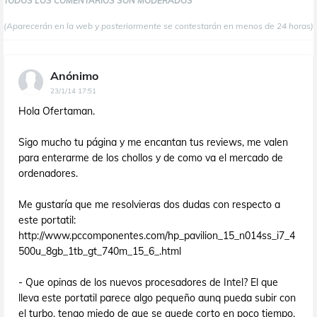
TODOS LOS COMENTARIOS SON MODERADOS
(Aparecerán en la web y posteriormente se contestarán en menos de 24 horas)
Anónimo
23/1/14 17:51
Hola Ofertaman.
Sigo mucho tu página y me encantan tus reviews, me valen
para enterarme de los chollos y de como va el mercado de
ordenadores.
Me gustaría que me resolvieras dos dudas con respecto a
este portatil:
http://www.pccomponentes.com/hp_pavilion_15_n014ss_i7_4
500u_8gb_1tb_gt_740m_15_6_.html
- Que opinas de los nuevos procesadores de Intel? El que
lleva este portatil parece algo pequeño aunq pueda subir con
el turbo, tengo miedo de que se quede corto en poco tiempo.