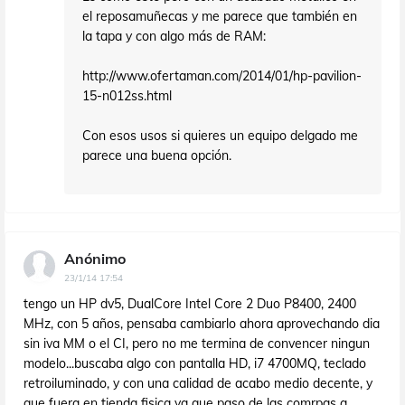
el reposamuñecas y me parece que también en
la tapa y con algo más de RAM:
http://www.ofertaman.com/2014/01/hp-pavilion-
15-n012ss.html
Con esos usos si quieres un equipo delgado me
parece una buena opción.
Anónimo
23/1/14 17:54
tengo un HP dv5, DualCore Intel Core 2 Duo P8400, 2400
MHz, con 5 años, pensaba cambiarlo ahora aprovechando dia
sin iva MM o el CI, pero no me termina de convencer ningun
modelo...buscaba algo con pantalla HD, i7 4700MQ, teclado
retroiluminado, y con una calidad de acabo medio decente, y
que fuera en tienda fisica ya que paso de las comrpas a