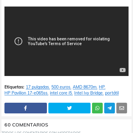
Etiquetas:
17 pulgadas
500 euros
AMD 8670m
HP
HP Pavilion 17-e065ss
intel core i5
Intel Ivy Bridge
portátil
60 COMENTARIOS