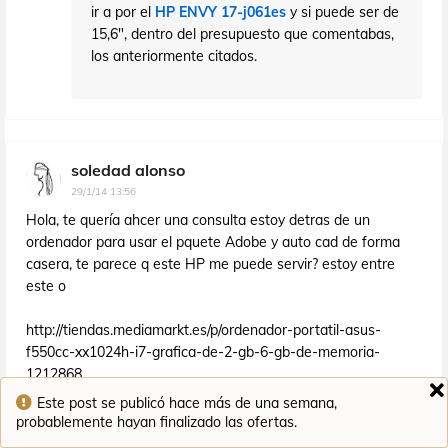
ir a por el
HP ENVY 17-j061es
y si puede ser de
15,6", dentro del presupuesto que comentabas,
los anteriormente citados.
soledad alonso
29/1/14 13:56
Hola, te quería ahcer una consulta estoy detras de un
ordenador para usar el pquete Adobe y auto cad de forma
casera, te parece q este HP me puede servir? estoy entre
este o
http://tiendas.mediamarkt.es/p/ordenador-portatil-asus-
f550cc-xx1024h-i7-grafica-de-2-gb-6-gb-de-memoria-
1212868
Este post se publicó hace más de una semana,
me podras decir cual me conviene más! ?
probablemente hayan finalizado las ofertas.
mil gracias!