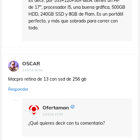
Es decir, por 533+120+30= 683€ tienes un HP
de 17", procesador i5, una buena gráfica, 500GB
HDD, 240GB SSD y 8GB de Ram. Es un portátil
perfecto, y más que sobrado para correr con
todo.
OSCAR
23/1/14 20:54
Macpro retina de 13 con ssd de 256 gb
Responder
Ofertaman
23/1/14 21:30
¿Qué quieres decir con tu comentario?