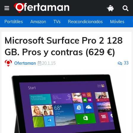
Portátiles
Amazon
TVs
Reacondicionados
Móviles
Microsoft Surface Pro 2 128
GB. Pros y contras (629 €)
33
Ofertaman
20.1.15