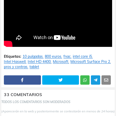
Etiquetas:
10 pulgadas
800 euros
fnac
intel core i5
Intel Haswell
Intel HD 4400
Microsoft
Microsoft Surface Pro 2
pros y contras
tablet
33 COMENTARIOS
TODOS LOS COMENTARIOS SON MODERADOS
(Aparecerán en la web y posteriormente se contestarán en menos de 24 horas)