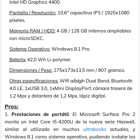
Intel HD Graphics 4400.
Pantalla / Resolución:
10,6" capacitiva IPS / 1920x1080
píxeles.
Memoria RAM / HDD:
4 GB / 128 GB internos ampliables
con microSDXC.
Sistema Operativo:
Windows 8.1 Pro.
Batería:
42,0 Wh Li-polymer.
Dimensiones / Peso:
275x173x13,5 mm / 907 gramos.
Otras especificaciones:
Wifi a/b/g/n Dual Band, Bluetooth
4.0 LE, 1xUSB 3.0, 1xMini DisplayPort, cámara trasera de
1,2 Mpx y delantera de 1,2 Mpx, lápiz digital.
Pros:
1.
Prestaciones de portátil
. El Microsoft Surface Pro 2
monta un Intel Core i5-4200U de la nueva serie Haswell,
similar al utilizado en muchos
ultrabooks
actuales, y
Windows 8.1 como sistema operativo, pudiendo instalar los