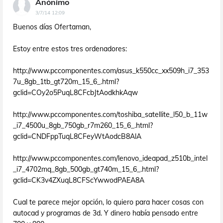
Anónimo
3/7/14 12:09
Buenos días Ofertaman,
Estoy entre estos tres ordenadores:
http://www.pccomponentes.com/asus_k550cc_xx509h_i7_353
7u_8gb_1tb_gt720m_15_6_.html?
gclid=COy2o5PuqL8CFcbJtAodkhkAqw
http://www.pccomponentes.com/toshiba_satellite_l50_b_11w
_i7_4500u_8gb_750gb_r7m260_15_6_.html?
gclid=CNDFppTuqL8CFeyWtAodcB8AlA
http://www.pccomponentes.com/lenovo_ideapad_z510b_intel
_i7_4702mq_8gb_500gb_gt740m_15_6_.html?
gclid=CK3v4ZXuqL8CFScYwwodPAEA8A
Cual te parece mejor opción, lo quiero para hacer cosas con
autocad y programas de 3d. Y dinero había pensado entre