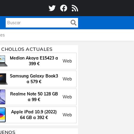
es
 CHOLLOS ACTUALES
Medion Akoya E15423 a
Web
399 €
Samsung Galaxy Book3
Web
a 579 €
Realme Note 50 128 GB
Web
a 99 €
Apple iPad 10.9 (2022)
Web
64 GB a 392 €
UENOS