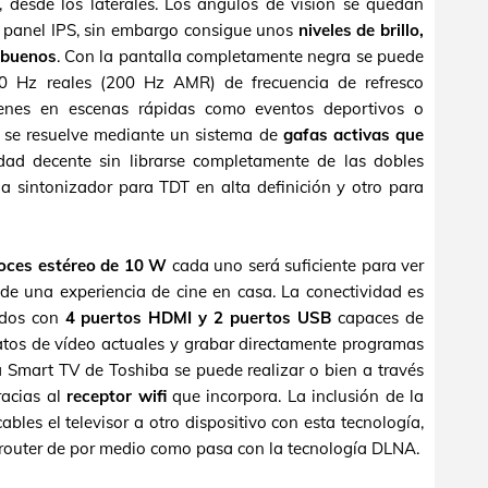
r, desde los laterales. Los ángulos de visión se quedan
n panel IPS, sin embargo consigue unos
niveles de brillo,
y buenos
. Con la pantalla completamente negra se puede
0 Hz reales (200 Hz AMR) de frecuencia de refresco
genes en escenas rápidas como eventos deportivos o
D se resuelve mediante un sistema de
gafas activas que
dad decente sin librarse completamente de las dobles
na sintonizador para TDT en alta definición y otro para
oces estéreo de 10 W
cada uno será suficiente para ver
r de una experiencia de cine en casa. La conectividad es
ados con
4 puertos HDMI y 2 puertos USB
capaces de
atos de vídeo actuales y grabar directamente programas
a Smart TV de Toshiba se puede realizar o bien a través
racias al
receptor wifi
que incorpora. La inclusión de la
ables el televisor a otro dispositivo con esta tecnología,
un router de por medio como pasa con la tecnología DLNA.