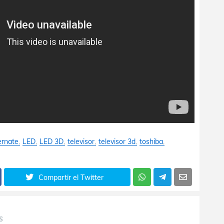
ernate
LED
LED 3D
televisor
televisor 3d
toshiba
Compartir el Twitter
S