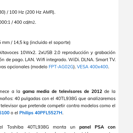
0) / 100 Hz (200 Hz AMR).
000:1 / 400 cd/m
.
2
m / 14,5 kg (incluido el soporte)
ltavoces 10Wx2. 2xUSB 2.0 reproducción y grabación
ión de pago. LAN. Wifi integrado. WiDi. DLNA. Smart TV.
ivas opcionales (modelo
FPT-AG02G
).
VESA 400x400
.
enece a la
gama media de televisores de 2012
de la
amaños: 40 pulgadas con el 40TL938G que analizaremos
televisor que pretende competir contra modelos como el
6100
o el
Philips 40PFL5527H
.
del Toshiba 40TL938G monta un
panel PSA con