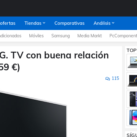
 ofertas
Tiendas
Comparativas
Análisis
dicionados
Móviles
Samsung
Media Markt
PcComponent
TOP
. TV con buena relación
59 €)
115
SÍG