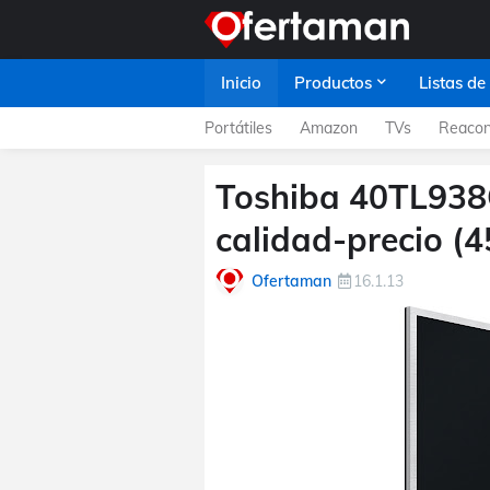
Inicio
Productos
Listas de
Portátiles
Amazon
TVs
Reacon
Toshiba 40TL938G
calidad-precio (4
Ofertaman
16.1.13