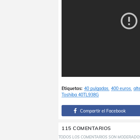
Etiquetas:
40 pulgadas
400 euros
alt
Toshiba 40TL938G
Compartir el Facebook
115 COMENTARIOS
TODOS LOS COMENTARIOS SON MODERADO