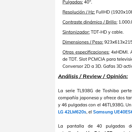
Pulgadas:
40".
Resolución / Hz:
FullHD (1920x108
Contraste dinámico / Brillo:
1.000.
Sintonizador:
TDT-HD y cable.
Dimensiones / Peso:
923x613x215 m
Otras especificaciones:
4xHDMI. A
de TDT. Slot PCMCIA para televis
Conversor 2D a 3D. Gafas 3D act
Análisis / Review / Opinión:
La serie TL938G de Toshiba pert
compañía japonesa y ofrece dos t
y 46 pulgadas con el 46TL938G. Un 
LG 42LM620s
, el
Samsung UE40ES
La pantalla de 40 pulgadas 