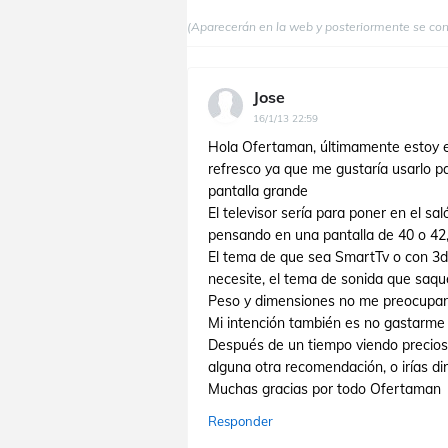
(Aparecerán en la web y posteriormente se co
Jose
16/1/13 22:59
Hola Ofertaman, últimamente estoy e
refresco ya que me gustaría usarlo pa
pantalla grande
El televisor sería para poner en el sa
pensando en una pantalla de 40 o 42
El tema de que sea SmartTv o con 3d 
necesite, el tema de sonida que saqu
Peso y dimensiones no me preocupan l
Mi intención también es no gastarm
Después de un tiempo viendo precios, 
alguna otra recomendación, o irías d
Muchas gracias por todo Ofertaman
Responder