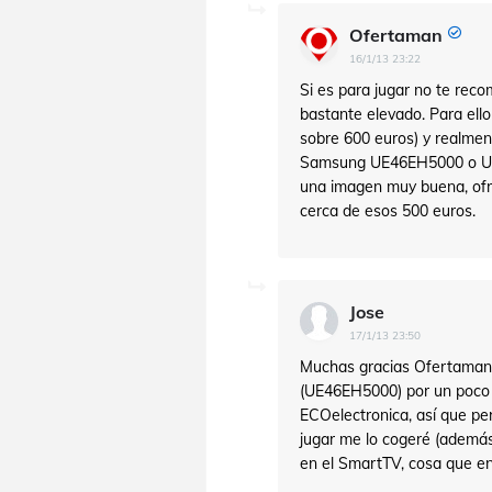
Ofertaman
16/1/13 23:22
Si es para jugar no te reco
bastante elevado. Para ello
sobre 600 euros) y realmen
Samsung UE46EH5000 o UE4
una imagen muy buena, ofre
cerca de esos 500 euros.
Jose
17/1/13 23:50
Muchas gracias Ofertaman,
(UE46EH5000) por un poco
ECOelectronica, así que pe
jugar me lo cogeré (además
en el SmartTV, cosa que en