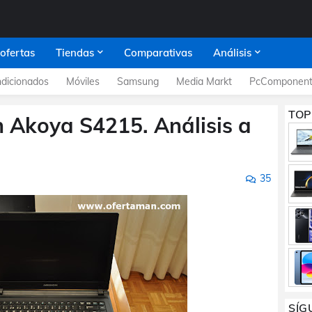
 ofertas
Tiendas
Comparativas
Análisis
dicionados
Móviles
Samsung
Media Markt
PcComponent
TOP
 Akoya S4215. Análisis a
35
SÍG