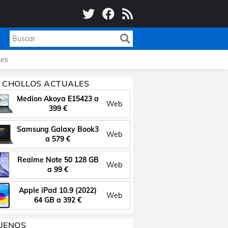
es
 CHOLLOS ACTUALES
Medion Akoya E15423 a
Web
399 €
Samsung Galaxy Book3
Web
a 579 €
Realme Note 50 128 GB
Web
a 99 €
Apple iPad 10.9 (2022)
Web
64 GB a 392 €
UENOS