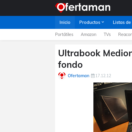
Inicio
Productos
Listas de
Portátiles
Amazon
TVs
Reacon
Ultrabook Medion
fondo
Ofertaman
17.12.12