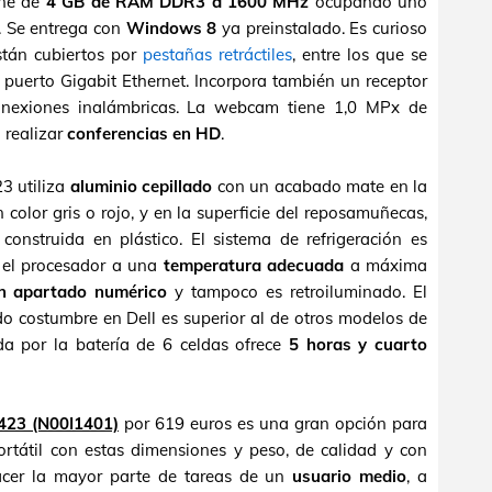
one de
4 GB de RAM DDR3 a 1600 MHz
ocupando uno
. Se entrega con
Windows 8
ya preinstalado. Es curioso
stán cubiertos por
pestañas retráctiles
, entre los que se
puerto Gigabit Ethernet. Incorpora también un receptor
conexiones inalámbricas. La webcam tiene 1,0 MPx de
 realizar
conferencias en HD
.
23 utiliza
aluminio cepillado
con un acabado mate en la
n color gris o rojo, y en la superficie del reposamuñecas,
 construida en plástico. El sistema de refrigeración es
e el procesador a una
temperatura adecuada
a máxima
n apartado numérico
y tampoco es retroiluminado. El
o costumbre en Dell es superior al de otros modelos de
da por la batería de 6 celdas ofrece
5 horas y cuarto
5423 (N00I1401)
por 619 euros es una gran opción para
rtátil con estas dimensiones y peso, de calidad y con
acer la mayor parte de tareas de un
usuario medio
, a