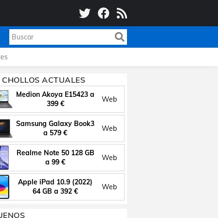
es
 CHOLLOS ACTUALES
Medion Akoya E15423 a
Web
399 €
Samsung Galaxy Book3
Web
a 579 €
Realme Note 50 128 GB
Web
a 99 €
Apple iPad 10.9 (2022)
Web
64 GB a 392 €
UENOS