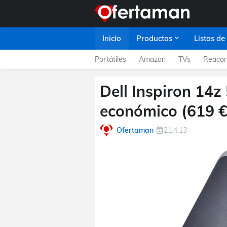
Inicio
Productos
Listas de
Portátiles
Amazon
TVs
Reacon
Dell Inspiron 14z
económico (619 €
Ofertaman
21.4.13