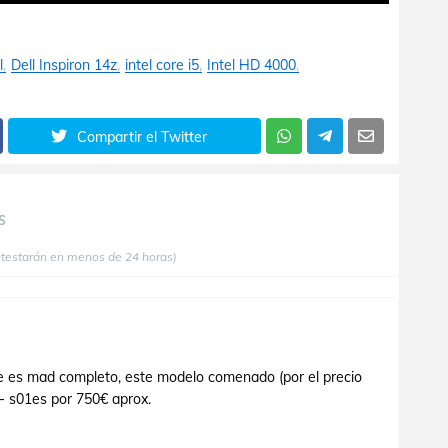
l
Dell Inspiron 14z
intel core i5
Intel HD 4000
Compartir el Twitter
S
ntestarán en menos de 24 horas)
que es mad completo, este modelo comenado (por el precio
- s01es por 750€ aprox.