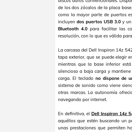
discos duros convencionales. Disp
de los dos zócalos de la placa base
como la mayor parte de puertos e
incluyen
dos puertos USB 3.0
y un 
Bluetooth 4.0
para facilitar las 
resolución, con lo que es válida para
La carcasa del Dell Inspiron 14z 54
tapa exterior, que se puede elegir e
mientras que la base inferior está
silencioso a baja carga y mantien
carga. El teclado
no dispone de u
sistema de sonido como viene siend
otras marcas. La autonomía ofreci
navegando por internet.
En definitiva, el
Dell Inspiron 14z 
aquéllos que estén buscando un po
unas prestaciones que permiten h