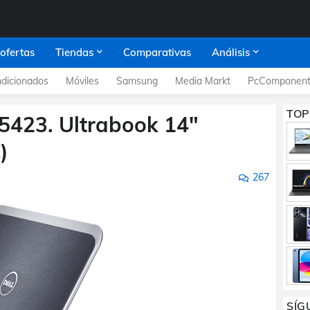
 ofertas
Tiendas
Comparativas
Análisis
dicionados
Móviles
Samsung
Media Markt
PcComponent
TOP
 5423. Ultrabook 14"
)
267
SÍG