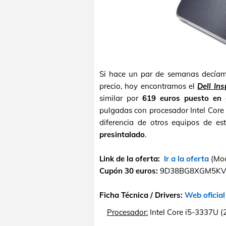
Si hace un par de semanas decía
precio, hoy encontramos el
Dell In
similar por
619 euros puesto en 
pulgadas con procesador Intel Core
diferencia de otros equipos de es
presintalado
.
Link de la oferta:
Ir a la oferta
(Mod
Cupón 30 euros:
9D38BG8XGM5KVT (Ha
Ficha Técnica / Drivers:
Web oficial
Procesador:
Intel Core i5-3337U (