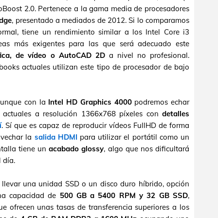
rboBoost 2.0. Pertenece a la gama media de procesadores
idge
, presentado a mediados de 2012. Si lo comparamos
al, tiene un rendimiento similar a los Intel Core i3
reas más exigentes para las que será adecuado este
áfica, de vídeo o AutoCAD 2D
a nivel no profesional.
abooks actuales utilizan este tipo de procesador de bajo
 aunque con la
Intel HD Graphics 4000
podremos echar
s actuales a resolución 1366x768 píxeles con
detalles
í
. Sí que es capaz de reproducir vídeos FullHD de forma
ovechar la
salida HDMI
para utilizar el portátil como un
talla tiene un
acabado glossy
, algo que nos dificultará
 día.
 llevar una unidad SSD o un disco duro híbrido, opción
una capacidad de
500 GB a 5400 RPM y 32 GB SSD
,
ue ofrecen unas tasas de transferencia superiores a los