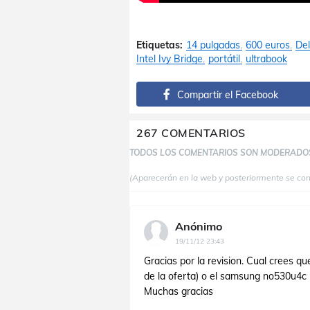
Etiquetas:
14 pulgadas
600 euros
Del
Intel Ivy Bridge
portátil
ultrabook
Compartir el Facebook
267 COMENTARIOS
TODOS LOS COMENTARIOS SON MODERADO
(Aparecerán en la web y posteriormente se co
Anónimo
19/11/12 23:43
Gracias por la revision. Cual crees 
de la oferta) o el samsung no530u4c 
Muchas gracias