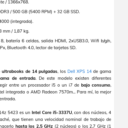
nte / 1366x768.
R3 / 500 GB (5400 RPM) + 32 GB SSD.
4000 (integrada).
 mm / 1,87 kg.
 batería 6 celdas, salida HDMI, 2xUSB3.0, Wifi b/g/n,
 Bluetooth 4.0, lector de tarjetas SD.
e
ultrabooks de 14 pulgadas
, los
Dell XPS 14
de gama
gama de entrada
. De este modelo existen diferentes
egir entre un procesador i5 o un i7 de
bajo consumo
,
Intel integrada o AMD Radeon 7570m... Para mí, la mejor
 entrada.
n 14z 5423 es un
Intel Core i5-3337U
, con dos núcleos, 4
aché, que tienen una velocidad nominal de trabajo de
 hacerlo
hasta los 2,5 GHz
(2 núcleos) o los 2,7 GHz (1