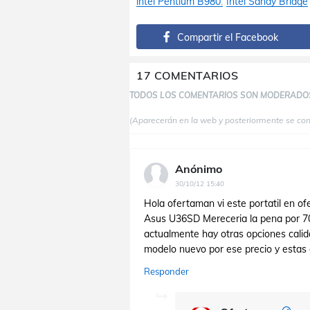
intel Pentium B980
Intel Sandy Bridge
Compartir el Facebook
17 COMENTARIOS
TODOS LOS COMENTARIOS SON MODERADO
(Aparecerán en la web y posteriormente se co
Anónimo
30/10/12 15:40
Hola ofertaman vi este portatil en of
Asus U36SD Mereceria la pena por 70
actualmente hay otras opciones calid
modelo nuevo por ese precio y estas
Responder