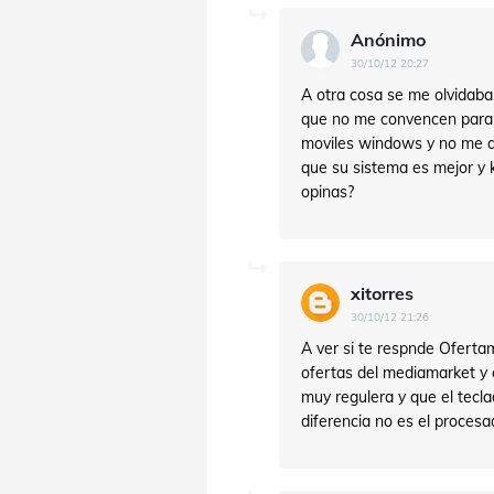
Anónimo
30/10/12 20:27
A otra cosa se me olvidab
que no me convencen para n
moviles windows y no me ak
que su sistema es mejor y
opinas?
xitorres
30/10/12 21:26
A ver si te respnde Ofert
ofertas del mediamarket y e
muy regulera y que el tecl
diferencia no es el procesa