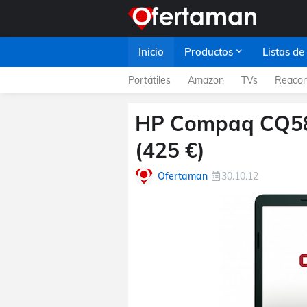
Inicio
Productos
Listas de
Portátiles
Amazon
TVs
Reacon
HP Compaq CQ58-
(425 €)
Ofertaman
30.10.12