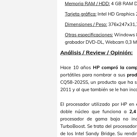
Memoria RAM / HDD:
4 GB RAM DD
Tarjeta gráfica:
Intel HD Graphics 
Dimensiones / Peso:
376x247x31,7
Otras especificaciones:
Windows 8,
grabador DVD-DL, Webcam 0,3 Mpx,
Análisis / Review / Opinión:
Hace 10 años
HP compró la com
portátiles para nombrar a sus
prod
CQ58-202SS, un producto que ha su
2011 y al que también se le han inc
El procesador utilizado por HP 
doble núcleo que funciona a
2,
procesador de gama baja no inco
TurboBoost. Se trata del procesado
de los Intel Sandy Bridge. Su rendi