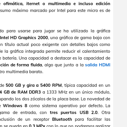
de
ofimática, iternet o multimedia e incluso edición
onsumo máximo marcado por Intel para este micro es de
 para usarse para jugar se ha utilizado la gráfica
a
Intel HD Graphics 2000
, una gráfica de gama baja con
n título actual poco exigente con detalles bajos como
de la gráfica integrada permite reducir el calentamiento
de batería. Una capacidad a destacar es la capacidad de
ición de forma fluida
, algo que junto a la
salida HDMI
tro multimedia barato.
 de
500 GB y gira a 5400 RPM
, típica capacidad en un
4 GB de RAM DDR3
a 1333 MHz en un único módulo,
upando los dos zócalos de la placa base. La novedad de
de
Windows 8
como sistema operativo por defecto. La
 gama de entrada, con
tres puertos USB 2.0
. Otra
inclusión de un receptor
Bluetooth
para facilitar las
am se queda en
0,3 MPx
con lo que no podremos realizar