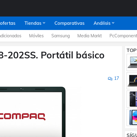
 ofertas
Tiendas
Comparativas
Análisis
dicionados
Móviles
Samsung
Media Markt
PcComponent
TOP
202SS. Portátil básico
17
SÍG