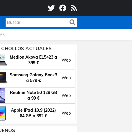
es
 CHOLLOS ACTUALES
Medion Akoya E15423 a
Web
399 €
Samsung Galaxy Book3
Web
a 579 €
Realme Note 50 128 GB
Web
a 99 €
Apple iPad 10.9 (2022)
Web
64 GB a 392 €
UENOS