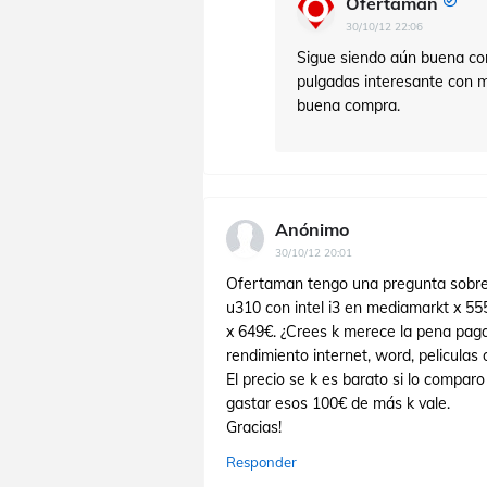
Ofertaman
30/10/12 22:06
Sigue siendo aún buena co
pulgadas interesante con m
buena compra.
Anónimo
30/10/12 20:01
Ofertaman tengo una pregunta sobre 
u310 con intel i3 en mediamarkt x 555
x 649€. ¿Crees k merece la pena paga
rendimiento internet, word, peliculas o
El precio se k es barato si lo compa
gastar esos 100€ de más k vale.
Gracias!
Responder