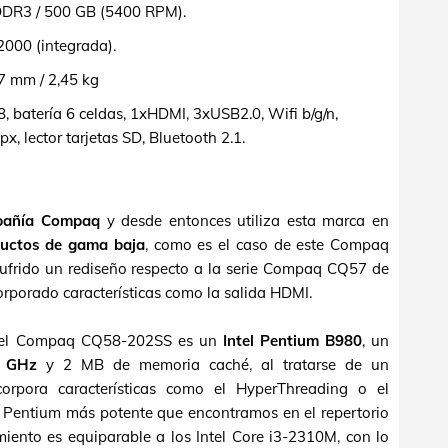
R3 / 500 GB (5400 RPM).
2000 (integrada).
 mm / 2,45 kg
 batería 6 celdas, 1xHDMI, 3xUSB2.0, Wifi b/g/n,
 lector tarjetas SD, Bluetooth 2.1.
pañía Compaq
y desde entonces utiliza esta marca en
uctos de gama baja
, como es el caso de este Compaq
frido un rediseño respecto a la serie Compaq CQ57 de
orporado características como la salida HDMI.
en el Compaq CQ58-202SS es un
Intel Pentium B980
, un
4 GHz
y 2 MB de memoria caché, al tratarse de un
rpora características como el HyperThreading o el
r Pentium más potente que encontramos en el repertorio
miento es equiparable a los Intel Core i3-2310M, con lo