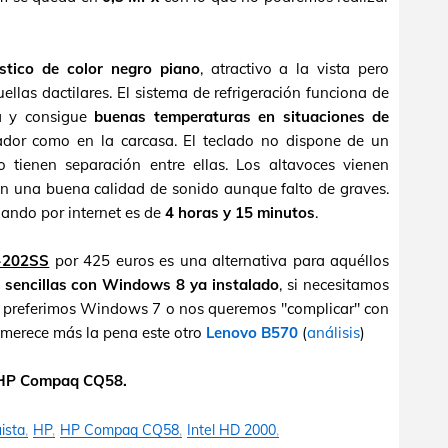
ástico de color negro piano
, atractivo a la vista pero
llas dactilares. El sistema de refrigeración funciona de
a y consigue
buenas temperaturas en situaciones de
sador como en la carcasa. El teclado no dispone de un
 tienen separación entre ellas. Los altavoces vienen
n una buena calidad de sonido aunque falto de graves.
gando por internet es de
4 horas y 15 minutos
.
-202SS
por 425 euros es una alternativa para aquéllos
 sencillas con Windows 8 ya instalado
, si necesitamos
s y preferimos Windows 7 o nos queremos "complicar" con
, merece más la pena este otro
Lenovo B570
(
análisis
)
l HP Compaq CQ58.
ista
HP
HP Compaq CQ58
Intel HD 2000