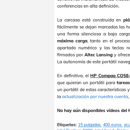
conferencias en alta definición.
La carcasa está construida en
pl
fácilmente se dejan marcadas las hue
una forma silenciosa a baja carg
máxima carga
, tanto en el proce
apartado numérico y las teclas no
firmados por
Altec Lansing
y ofrece
La autonomía de este portátil nave
En definitiva, el
HP Compaq CQ58
que quieran un portátil para
tareas
un portátil de estas característica
la
actualización por nuestra cuenta
No hay aún disponibles vídeos de
Etiquetas:
15 pulgadas
400 euros
acu