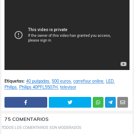
Etiquetas:
40 pulgadas
500 euros
carrefour online
LED
Philips
Philips 40PFL5507H
televisor
75 COMENTARIOS
TODOS LOS COMENTARIOS SON MODERADOS