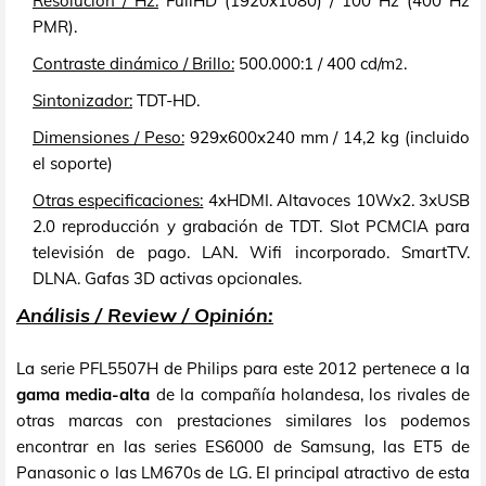
Resolución / Hz:
FullHD (1920x1080) / 100 Hz (400 Hz
PMR).
Contraste dinámico / Brillo:
500.000:1 / 400 cd/m
.
2
Sintonizador:
TDT-HD.
Dimensiones / Peso:
929x600x240 mm / 14,2 kg (incluido
el soporte)
Otras especificaciones:
4xHDMI. Altavoces 10Wx2. 3xUSB
2.0 reproducción y grabación de TDT. Slot PCMCIA para
televisión de pago. LAN. Wifi incorporado. SmartTV.
DLNA. Gafas 3D activas opcionales.
Análisis / Review / Opinión:
La serie PFL5507H de Philips para este 2012 pertenece a la
gama media-alta
de la compañía holandesa, los rivales de
otras marcas con prestaciones similares los podemos
encontrar en las series ES6000 de Samsung, las ET5 de
Panasonic o las LM670s de LG. El principal atractivo de esta