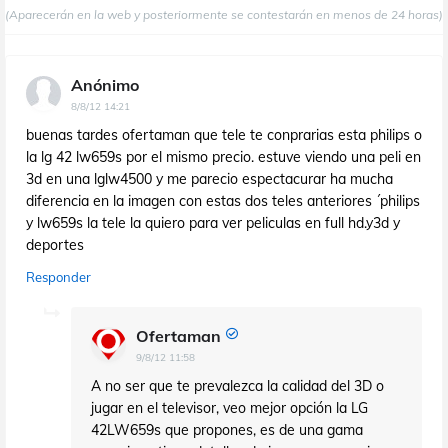
(Aparecerán en la web y posteriormente se contestarán en menos de 24 horas)
Anónimo
8/8/12 14:21
buenas tardes ofertaman que tele te conprarias esta philips o
la lg 42 lw659s por el mismo precio. estuve viendo una peli en
3d en una lglw4500 y me parecio espectacurar ha mucha
diferencia en la imagen con estas dos teles anteriores ´philips
y lw659s la tele la quiero para ver peliculas en full hd.y3d y
deportes
Responder
Ofertaman
9/8/12 11:58
A no ser que te prevalezca la calidad del 3D o
jugar en el televisor, veo mejor opción la LG
42LW659s que propones, es de una gama