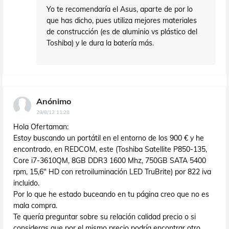
Yo te recomendaría el Asus, aparte de por lo
que has dicho, pues utiliza mejores materiales
de construcción (es de aluminio vs plástico del
Toshiba) y le dura la batería más.
Anónimo
29/8/12 11:28
Hola Ofertaman:
Estoy buscando un portátil en el entorno de los 900 € y he
encontrado, en REDCOM, este (Toshiba Satellite P850-135,
Core i7-3610QM, 8GB DDR3 1600 Mhz, 750GB SATA 5400
rpm, 15,6" HD con retroiluminación LED TruBrite) por 822 iva
incluido.
Por lo que he estado buceando en tu página creo que no es
mala compra.
Te quería preguntar sobre su relación calidad precio o si
consideras que por el mismo precio podría encontrar otro