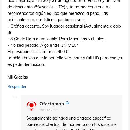
aconsejaras, el dia 30 y 31 de agosto en la Fnac hay un 12 %
de descuento (5% socios + 7%) y te agradecería que me
recomendaras algún equipo que merezca la pena. Las
principales características que busco son:
- Gráfica decente. Soy jugador ocasional (Actualmente diablo
3)
- 8 Gb de Ram o ampliable. Para Maquinas virtuales.
- No sea pesado. Algo entre 14" y 15"
El presupuesto es de unos 900 €
también busco que la pantalla sea mate y full HD pero eso ya
es pedir demasiado.
Mil Gracias
Responder
Ofertaman
28/8/12 23:13
Seguramente se haga una entrada específica
para esas ofertas, de momento con tus usos me