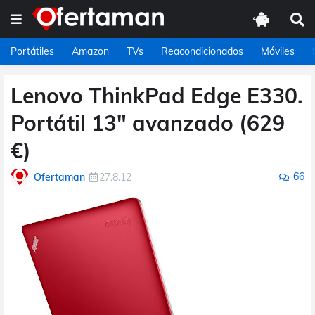
Portátiles
Amazon
TVs
Reacondicionados
Móviles
Lenovo ThinkPad Edge E330.
Portátil 13" avanzado (629
€)
66
Ofertaman
27.8.12