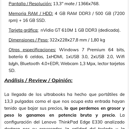
Pantalla / Resolución:
13,3" mate / 1366x768.
Memoria RAM / HDD:
4 GB RAM DDR3 / 500 GB (7200
rpm) + 16 GB SSD.
Tarjeta gráfica:
nVidia GT 610M 1 GB DDR3 (dedicada).
Dimensiones / Peso:
322x228x27,8 mm / 1,80 kg
Otras especificaciones:
Windows 7 Premium 64 bits,
batería 6 celdas, 1xHDMI, 1xUSB 3.0, 2xUSB 2.0, Wifi
b/g/n, Bluetooth 4.0+EDR, Webcam 1,3 Mpx, lector tarjetas
SD.
Análisis / Review / Opinión:
La llegada de los ultrabooks ha hecho que portátiles de
13,3 pulgadas como el que nos ocupa esta entrada hayan
tenido que bajar sus precios,
lo que perdemos en grosor y
peso lo ganamos en potencia bruta y precio
. La
configuración del Lenovo ThinkPad Edge E330 analizado
destaca por su procesador, la calidad del teclado y la