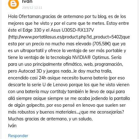
Ivan
29/8/12 12:11
Hola Ofertaman,gracias de antemano por tu blog, es de los
mejores que he visto y por el curre que te metes. Estoy entre
éste el Edge 330 y el Asus U30SD-RX137V
(http://www.portatilasus.es/product.php?id_product=5402)que
esta por un precio no mucho mas elevado (705,58€) que ya
es un ultraportatil y ofrece la ventaja de ser más portable y
tiene la ventaja de la tecnología NVIDIA® Optimus. Sería
para un uso principalmente ofimático, web, programación,
pero Autocad 3D y juegos nada...le doy mucha tralla,
encendido casi 24h asique necesito buena bateria (por eso
descarte la serie U de Lenovo porque los que he visto vienen
con una batería muy cortita)y también le llevo de aqui para
allá siempre asique siempre se me acaba jodiendo la pantalla
de algún golpecito, por eso pensé en lenovo que suelen ser
más robustos y buenos materiales...¿que me aconsejarías?
Muchas gracias de antemano, y un saludo,
Iván
Responder