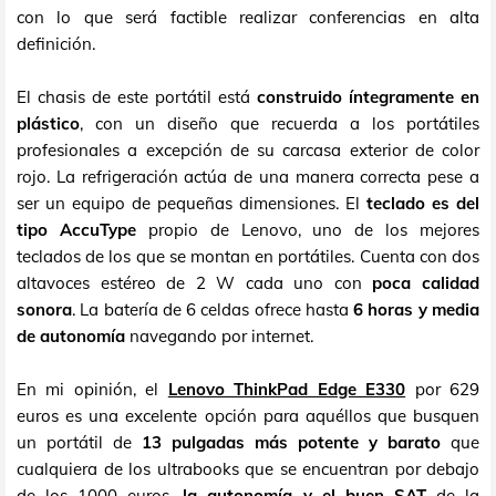
con lo que será factible realizar conferencias en alta
definición.
El chasis de este portátil está
construido íntegramente en
plástico
, con un diseño que recuerda a los portátiles
profesionales a excepción de su carcasa exterior de color
rojo. La refrigeración actúa de una manera correcta pese a
ser un equipo de pequeñas dimensiones. El
teclado es del
tipo AccuType
propio de Lenovo, uno de los mejores
teclados de los que se montan en portátiles. Cuenta con dos
altavoces estéreo de 2 W cada uno con
poca calidad
sonora
. La batería de 6 celdas ofrece hasta
6 horas y media
de autonomía
navegando por internet.
En mi opinión, el
Lenovo ThinkPad Edge E330
por 629
euros es una excelente opción para aquéllos que busquen
un portátil de
13 pulgadas más potente y barato
que
cualquiera de los ultrabooks que se encuentran por debajo
de los 1000 euros,
la autonomía y el buen SAT
de la