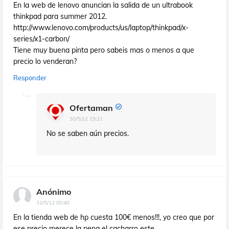
En la web de lenovo anuncian la salida de un ultrabook
thinkpad para summer 2012.
http://www.lenovo.com/products/us/laptop/thinkpad/x-
series/x1-carbon/
Tiene muy buena pinta pero sabeis mas o menos a que
precio lo venderan?
Responder
Ofertaman
30/5/12 15:21
No se saben aún precios.
Anónimo
31/5/12 00:40
En la tienda web de hp cuesta 100€ menos!!!, yo creo que por
ese precio merece la pena el cacharro este.