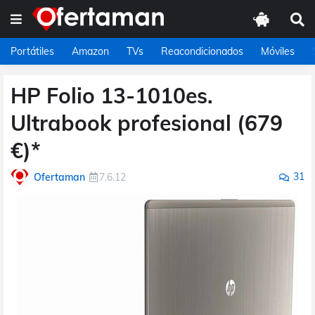
Portátiles
Amazon
TVs
Reacondicionados
Móviles
HP Folio 13-1010es.
Ultrabook profesional (679
€)*
31
Ofertaman
7.6.12