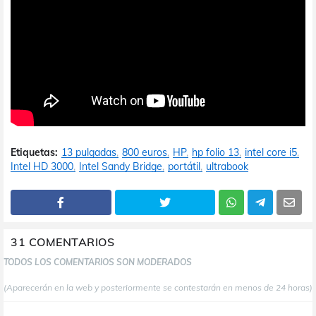
Etiquetas:
13 pulgadas
800 euros
HP
hp folio 13
intel core i5
Intel HD 3000
Intel Sandy Bridge
portátil
ultrabook
31 COMENTARIOS
TODOS LOS COMENTARIOS SON MODERADOS
(Aparecerán en la web y posteriormente se contestarán en menos de 24 horas)