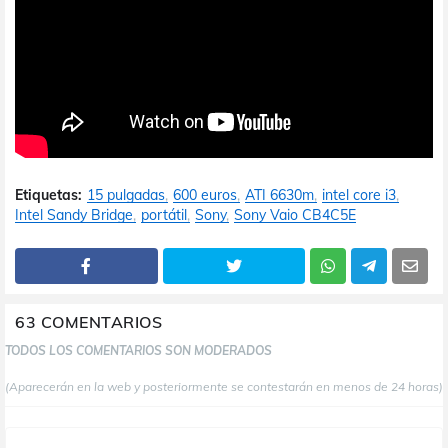
Etiquetas:
15 pulgadas
600 euros
ATI 6630m
intel core i3
Intel Sandy Bridge
portátil
Sony
Sony Vaio CB4C5E
63 COMENTARIOS
TODOS LOS COMENTARIOS SON MODERADOS
(Aparecerán en la web y posteriormente se contestarán en menos de 24 horas)