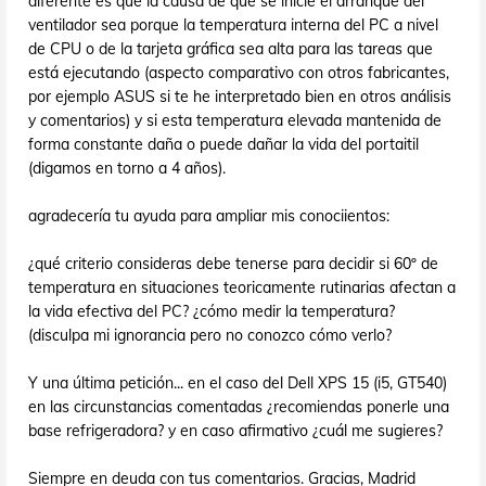
diferente es que la causa de que se inicie el arranque del
ventilador sea porque la temperatura interna del PC a nivel
de CPU o de la tarjeta gráfica sea alta para las tareas que
está ejecutando (aspecto comparativo con otros fabricantes,
por ejemplo ASUS si te he interpretado bien en otros análisis
y comentarios) y si esta temperatura elevada mantenida de
forma constante daña o puede dañar la vida del portaitil
(digamos en torno a 4 años).
agradecería tu ayuda para ampliar mis conociientos:
¿qué criterio consideras debe tenerse para decidir si 60º de
temperatura en situaciones teoricamente rutinarias afectan a
la vida efectiva del PC? ¿cómo medir la temperatura?
(disculpa mi ignorancia pero no conozco cómo verlo?
Y una última petición... en el caso del Dell XPS 15 (i5, GT540)
en las circunstancias comentadas ¿recomiendas ponerle una
base refrigeradora? y en caso afirmativo ¿cuál me sugieres?
Siempre en deuda con tus comentarios. Gracias, Madrid