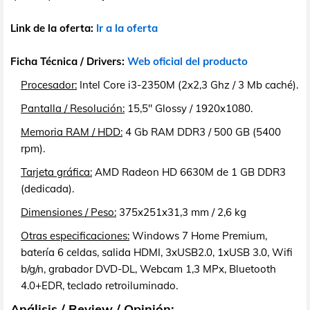
Link de la oferta:
Ir a la oferta
Ficha Técnica / Drivers:
Web oficial del producto
Procesador:
Intel Core i3-2350M (2x2,3 Ghz / 3 Mb caché).
Pantalla / Resolución:
15,5" Glossy / 1920x1080.
Memoria RAM / HDD:
4 Gb RAM DDR3 / 500 GB (5400
rpm).
Tarjeta gráfica:
AMD Radeon HD 6630M de 1 GB DDR3
(dedicada).
Dimensiones / Peso:
375x251x31,3 mm / 2,6 kg
Otras especificaciones:
Windows 7 Home Premium,
batería 6 celdas, salida HDMI, 3xUSB2.0, 1xUSB 3.0, Wifi
b/g/n, grabador DVD-DL, Webcam 1,3 MPx, Bluetooth
4.0+EDR, teclado retroiluminado.
Análisis / Review / Opinión: