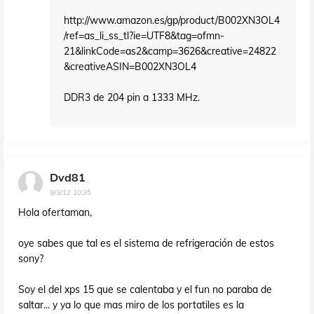
http://www.amazon.es/gp/product/B002XN3OL4
/ref=as_li_ss_tl?ie=UTF8&tag=ofmn-
21&linkCode=as2&camp=3626&creative=24822
&creativeASIN=B002XN3OL4
DDR3 de 204 pin a 1333 MHz.
Dvd81
9/3/12 10:35
Hola ofertaman,
oye sabes que tal es el sistema de refrigeración de estos
sony?
Soy el del xps 15 que se calentaba y el fun no paraba de
saltar... y ya lo que mas miro de los portatiles es la