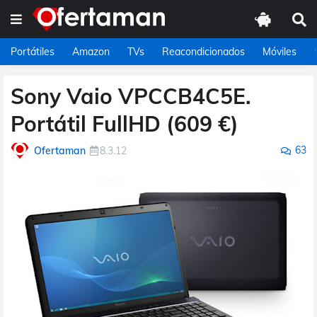
Portátiles
Amazon
TVs
Reacondicionados
Móviles
Sony Vaio VPCCB4C5E.
Portátil FullHD (609 €)
63
Ofertaman
8.3.12