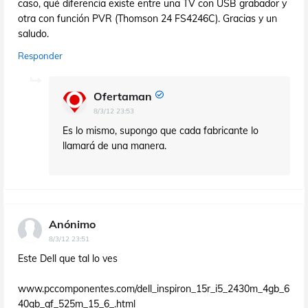
caso, qué diferencia existe entre una TV con USB grabador y
otra con función PVR (Thomson 24 FS4246C). Gracias y un
saludo.
Responder
Ofertaman
8/3/12 23:53
Es lo mismo, supongo que cada fabricante lo
llamará de una manera.
Anónimo
8/3/12 23:51
Este Dell que tal lo ves
www.pccomponentes.com/dell_inspiron_15r_i5_2430m_4gb_6
40gb_gf_525m_15_6_.html