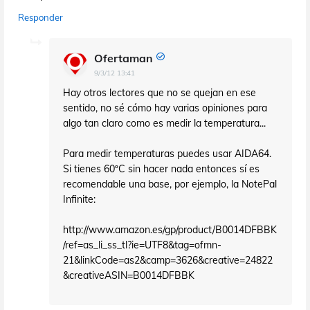
Responder
Ofertaman
9/3/12 13:41
Hay otros lectores que no se quejan en ese
sentido, no sé cómo hay varias opiniones para
algo tan claro como es medir la temperatura...
Para medir temperaturas puedes usar AIDA64.
Si tienes 60ºC sin hacer nada entonces sí es
recomendable una base, por ejemplo, la NotePal
Infinite:
http://www.amazon.es/gp/product/B0014DFBBK
/ref=as_li_ss_tl?ie=UTF8&tag=ofmn-
21&linkCode=as2&camp=3626&creative=24822
&creativeASIN=B0014DFBBK