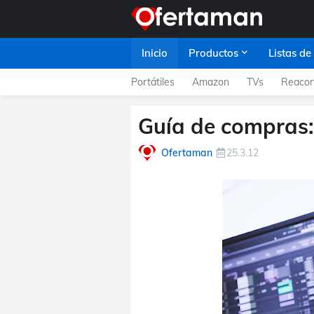
Inicio
Productos
Listas de
Portátiles
Amazon
TVs
Reacon
Guía de compras:
Ofertaman
25.3.12