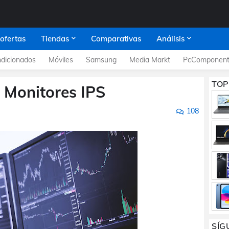
 ofertas
Tiendas
Comparativas
Análisis
dicionados
Móviles
Samsung
Media Markt
PcComponent
TOP
 Monitores IPS
108
SÍG