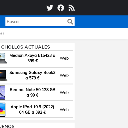
es
 CHOLLOS ACTUALES
Medion Akoya E15423 a
Web
399 €
Samsung Galaxy Book3
Web
a 579 €
Realme Note 50 128 GB
Web
a 99 €
Apple iPad 10.9 (2022)
Web
64 GB a 392 €
UENOS