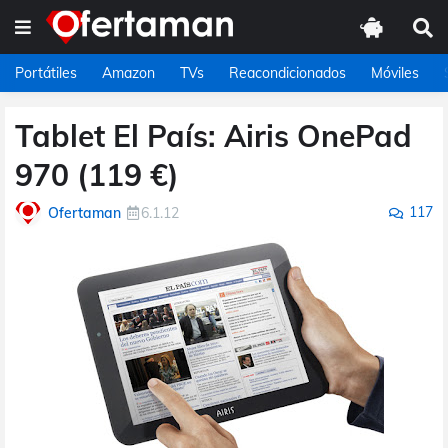
Portátiles
Amazon
TVs
Reacondicionados
Móviles
Tablet El País: Airis OnePad
970 (119 €)
117
Ofertaman
6.1.12