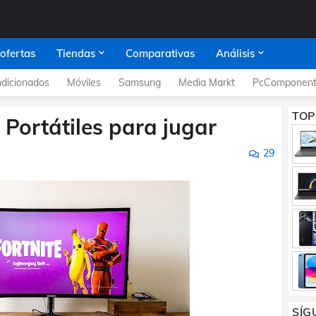
 ofertas
Tiendas
Comparativas
Análisis
dicionados
Móviles
Samsung
Media Markt
PcComponent
TOP
Portátiles para jugar
29
SÍG