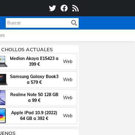
es
 CHOLLOS ACTUALES
Medion Akoya E15423 a
Web
399 €
Samsung Galaxy Book3
Web
a 579 €
Realme Note 50 128 GB
Web
a 99 €
Apple iPad 10.9 (2022)
Web
64 GB a 392 €
UENOS