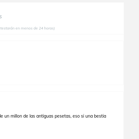
S
ntestarán en menos de 24 horas)
 un millon de las antiguas pesetas, eso si una bestia