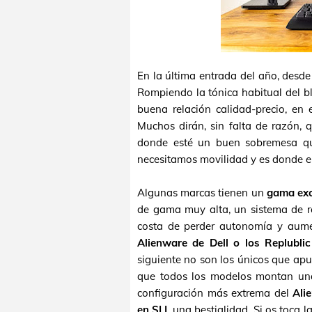
En la última entrada del año, des
Rompiendo la tónica habitual del b
buena relación calidad-precio, en
Muchos dirán, sin falta de razón, 
donde esté un buen sobremesa que
necesitamos movilidad y es donde e
Algunas marcas tienen un
gama exc
de gama muy alta, un sistema de re
costa de perder autonomía y aume
Alienware de Dell o los Replubl
siguiente no son los únicos que apue
que todos los modelos montan un
configuración más extrema del
Ali
en SLI
, una bestialidad. Si os toca 