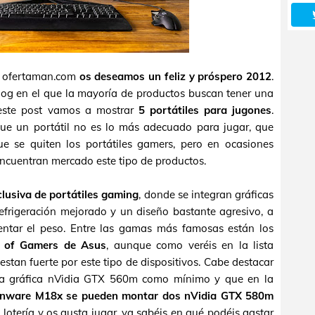
de ofertaman.com
os deseamos un feliz y próspero 2012
.
log en el que la mayoría de productos buscan tener una
 este post vamos a mostrar
5 portátiles para jugones
.
que un portátil no es lo más adecuado para jugar, que
 se quiten los portátiles gamers, pero en ocasiones
ncuentran mercado este tipo de productos.
lusiva de portátiles gaming
, donde se integran gráficas
frigeración mejorado y un diseño bastante agresivo, a
ntar el peso. Entre las gamas más famosas están los
ic of Gamers de Asus
, aunque como veréis en la lista
stan fuerte por este tipo de dispositivos. Cabe destacar
a gráfica nVidia GTX 560m como mínimo y que en la
enware M18x se pueden montar dos nVidia GTX 580m
la lotería y os gusta jugar, ya sabéis en qué podéis gastar