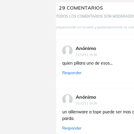
29 COMENTARIOS
TODOS LOS COMENTARIOS SON MODERADO
(Aparecerán en la web y posteriormente se co
Anónimo
31/12/11 16:38
quien pillara uno de esos...
Responder
Anónimo
31/12/11 19:26
un alilenware a tope puede ser mas de
parda.
Responder