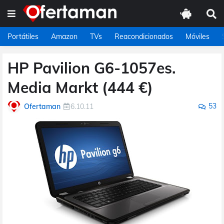
Portátiles
Amazon
TVs
Reacondicionados
Móviles
HP Pavilion G6-1057es.
Media Markt (444 €)
53
Ofertaman
6.10.11