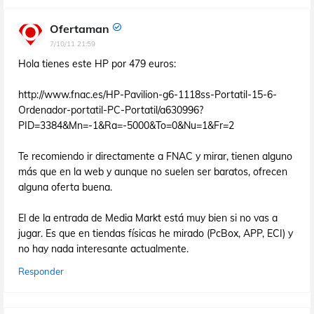
Ofertaman
7/10/11 21:59
Hola tienes este HP por 479 euros:
http://www.fnac.es/HP-Pavilion-g6-1118ss-Portatil-15-6-
Ordenador-portatil-PC-Portatil/a630996?
PID=3384&Mn=-1&Ra=-5000&To=0&Nu=1&Fr=2
Te recomiendo ir directamente a FNAC y mirar, tienen alguno
más que en la web y aunque no suelen ser baratos, ofrecen
alguna oferta buena.
El de la entrada de Media Markt está muy bien si no vas a
jugar. Es que en tiendas físicas he mirado (PcBox, APP, ECI) y
no hay nada interesante actualmente.
Responder