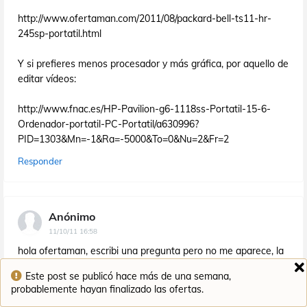
http://www.ofertaman.com/2011/08/packard-bell-ts11-hr-
245sp-portatil.html
Y si prefieres menos procesador y más gráfica, por aquello de
editar vídeos:
http://www.fnac.es/HP-Pavilion-g6-1118ss-Portatil-15-6-
Ordenador-portatil-PC-Portatil/a630996?
PID=1303&Mn=-1&Ra=-5000&To=0&Nu=2&Fr=2
Responder
Anónimo
11/10/11 16:58
hola ofertaman, escribi una pregunta pero no me aparece, la
habre hecho mal.
Este post se publicó hace más de una semana,
Se trata de que voy a comprar un portatil y no se entre estos
probablemente hayan finalizado las ofertas.
dos por cual decidirme: