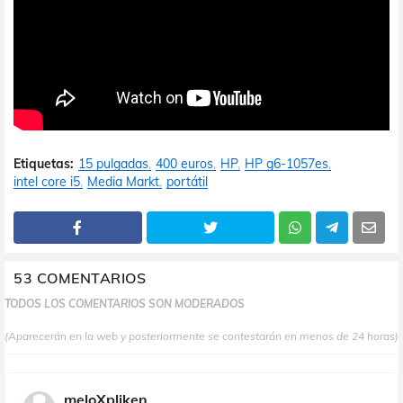
Etiquetas:
15 pulgadas
400 euros
HP
HP g6-1057es
intel core i5
Media Markt
portátil
53 COMENTARIOS
TODOS LOS COMENTARIOS SON MODERADOS
(Aparecerán en la web y posteriormente se contestarán en menos de 24 horas)
meloXpliken