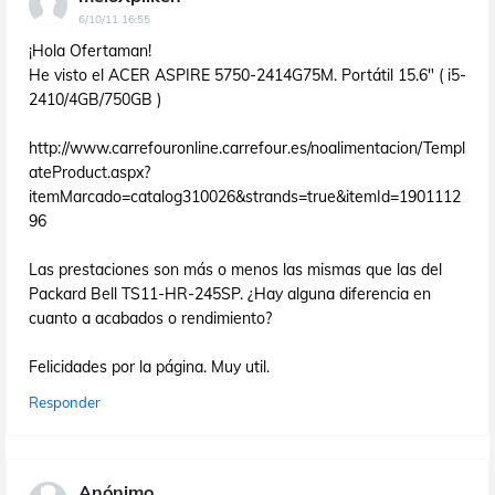
6/10/11 16:55
¡Hola Ofertaman!
He visto el ACER ASPIRE 5750-2414G75M. Portátil 15.6" ( i5-
2410/4GB/750GB )
http://www.carrefouronline.carrefour.es/noalimentacion/Templ
ateProduct.aspx?
itemMarcado=catalog310026&strands=true&itemId=1901112
96
Las prestaciones son más o menos las mismas que las del
Packard Bell TS11-HR-245SP. ¿Hay alguna diferencia en
cuanto a acabados o rendimiento?
Felicidades por la página. Muy util.
Responder
Anónimo