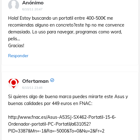
Anónimo
6/10/11 20:47
Hola! Estoy buscando un portatil entre 400-500€ me
recomiendas alguno en concreto?este hp no me convence
demasiado. Lo uso para navegar, programas como word,
pelis...
Gracias!
Responder
Ofertaman
6/10/11 23:46
Si quieres algo de buena marca puedes mirarte este Asus y
buenas calidades por 449 euros en FNAC:
http://www.fnac.es/Asus-A53SJ-SX462-Portatil-15-6-
Ordenador-portatil-PC-Portatil/a631052?
PID=3387&Mn=-1&Ra=-5000&To=0&Nu=2&Fr=2