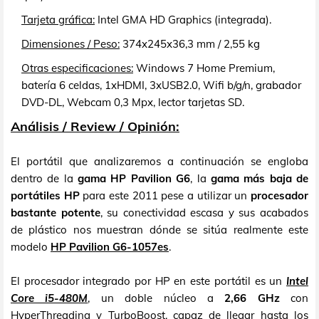
Tarjeta gráfica:
Intel GMA HD Graphics (integrada).
Dimensiones / Peso:
374x245x36,3 mm / 2,55 kg
Otras especificaciones:
Windows 7 Home Premium,
batería 6 celdas, 1xHDMI, 3xUSB2.0, Wifi b/g/n, grabador
DVD-DL, Webcam 0,3 Mpx, lector tarjetas SD.
Análisis / Review / Opinión:
El portátil que analizaremos a continuación se engloba
dentro de la
gama HP Pavilion G6
, la
gama más baja de
portátiles HP
para este 2011 pese a utilizar un
procesador
bastante potente
, su conectividad escasa y sus acabados
de plástico nos muestran dónde se sitúa realmente este
modelo
HP Pavilion G6-1057es
.
El procesador integrado por HP en este portátil es un
Intel
Core i5-480M
, un doble núcleo a
2,66 GHz
con
HyperThreading y TurboBoost, capaz de llegar hasta los