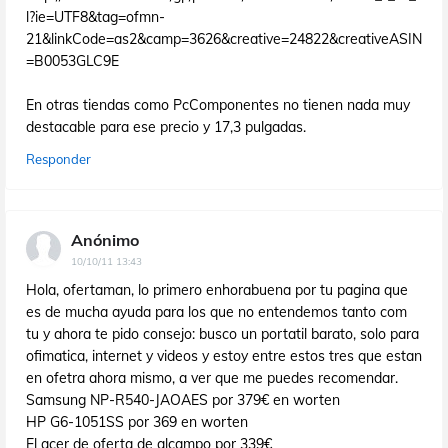
l?ie=UTF8&tag=ofmn-
21&linkCode=as2&camp=3626&creative=24822&creativeASIN
=B0053GLC9E
En otras tiendas como PcComponentes no tienen nada muy
destacable para ese precio y 17,3 pulgadas.
Responder
Anónimo
10/10/11 13:43
Hola, ofertaman, lo primero enhorabuena por tu pagina que
es de mucha ayuda para los que no entendemos tanto com
tu y ahora te pido consejo: busco un portatil barato, solo para
ofimatica, internet y videos y estoy entre estos tres que estan
en ofetra ahora mismo, a ver que me puedes recomendar.
Samsung NP-R540-JAOAES por 379€ en worten
HP G6-1051SS por 369 en worten
El acer de oferta de alcampo por 339€