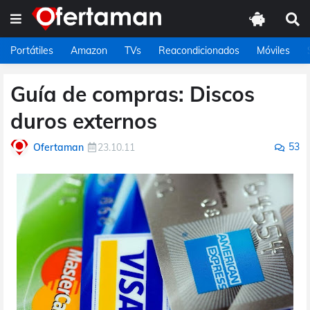
Portátiles
Amazon
TVs
Reacondicionados
Móviles
Guía de compras: Discos
duros externos
53
Ofertaman
23.10.11