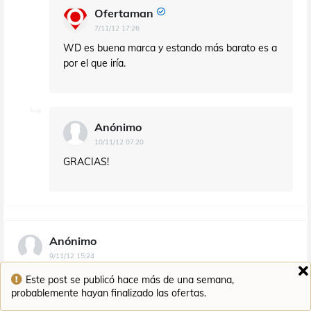
Ofertaman
7/11/12 17:26
WD es buena marca y estando más barato es a
por el que iría.
Anónimo
10/11/12 07:20
GRACIAS!
Anónimo
9/11/12 15:24
yo compre este por si les interesa y anda bastante bien
Este post se publicó hace más de una semana,
probablemente hayan finalizado las ofertas.
https://tiendas.mediamarkt.es/category10000837/Hitachi-